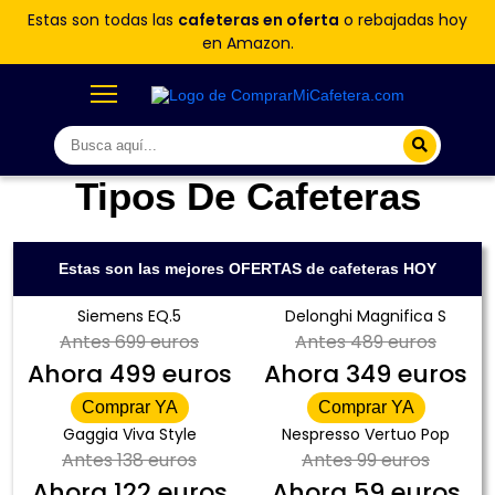
Estas son todas las
cafeteras en oferta
o rebajadas hoy
en Amazon.
Tipos De Cafeteras
Estas son las mejores OFERTAS de cafeteras HOY
Siemens EQ.5
Delonghi Magnifica S
Antes
699 euros
Antes
489 euros
Ahora
499 euros
Ahora
349 euros
Comprar YA
Comprar YA
Gaggia Viva Style
Nespresso Vertuo Pop
Antes
138 euros
Antes
99 euros
Ahora
122 euros
Ahora
59 euros