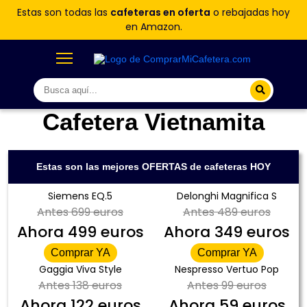
Estas son todas las
cafeteras en oferta
o rebajadas hoy
en Amazon.
Cafetera Vietnamita
Estas son las mejores OFERTAS de cafeteras HOY
Siemens EQ.5
Delonghi Magnifica S
Antes
699 euros
Antes
489 euros
Ahora
499 euros
Ahora
349 euros
Comprar YA
Comprar YA
Gaggia Viva Style
Nespresso Vertuo Pop
Antes
138 euros
Antes
99 euros
Ahora
122 euros
Ahora
59 euros