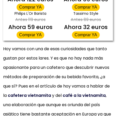
Comprar YA
Comprar YA
Philips L'Or Barista
Tassimo Style
Antes
119 euros
Antes
89 euros
Ahora
59 euros
Ahora
32 euros
Comprar YA
Comprar YA
Hoy vamos con una de esas curiosidades que tanto
gustan por estos lares. Y es que no hay nada más
apasionante para un cafetero que descubrir nuevos
métodos de preparación de su bebida favorita, ¿a
que sí? Pues en el artículo de hoy vamos a hablar de
la
cafetera vietnamita
y del
café a la vietnamita
,
una elaboración que aunque es oriunda del país
asiático tiene bastante aceptación en Europa ya que