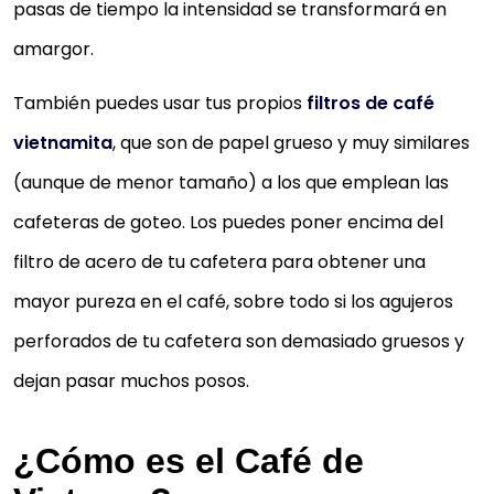
pasas de tiempo la intensidad se transformará en
amargor.
También puedes usar tus propios
filtros de café
vietnamita
, que son de papel grueso y muy similares
(aunque de menor tamaño) a los que emplean las
BLUELOVER - OLLA DE GOTEO DE ACERO
cafeteras de goteo. Los puedes poner encima del
INOXIDABLE ESTILO VIETNAMITA PARA
CAFETERA, INFUSOR, CAFETERA
filtro de acero de tu cafetera para obtener una
Material:acero inoxidable
mayor pureza en el café, sobre todo si los agujeros
Conveniente para:1-2 personas
perforados de tu cafetera son demasiado gruesos y
Size:5.5x6.5cm/2.2x2.6inch
dejan pasar muchos posos.
Café estilo vietnamita pot, una manera especial
para hacer el café del goteo
¿Cómo es el Café de
Fácil de limpiar y de llevar, conveniente para usar e