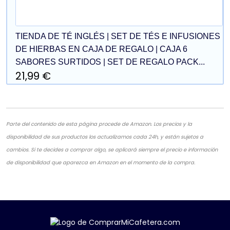
TIENDA DE TÉ INGLÉS | SET DE TÉS E INFUSIONES
DE HIERBAS EN CAJA DE REGALO | CAJA 6
SABORES SURTIDOS | SET DE REGALO PACK...
21,99 €
Parte del contenido de esta página procede de Amazon. Los precios y la
disponibilidad de sus productos los actualizamos cada 24h, y están sujetos a
cambios. Si te decides a comprar algo, se aplicará siempre el precio e información
de disponibilidad que aparezca en Amazon en el momento de la compra.