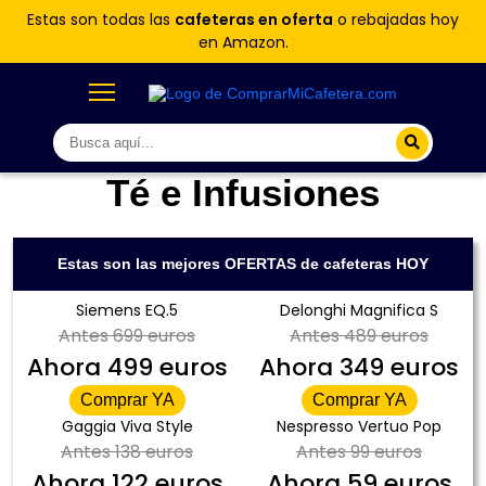
Estas son todas las
cafeteras en oferta
o rebajadas hoy
en Amazon.
Té e Infusiones
Estas son las mejores OFERTAS de cafeteras HOY
Siemens EQ.5
Delonghi Magnifica S
Antes
699 euros
Antes
489 euros
Ahora
499 euros
Ahora
349 euros
Comprar YA
Comprar YA
Gaggia Viva Style
Nespresso Vertuo Pop
Antes
138 euros
Antes
99 euros
Ahora
122 euros
Ahora
59 euros