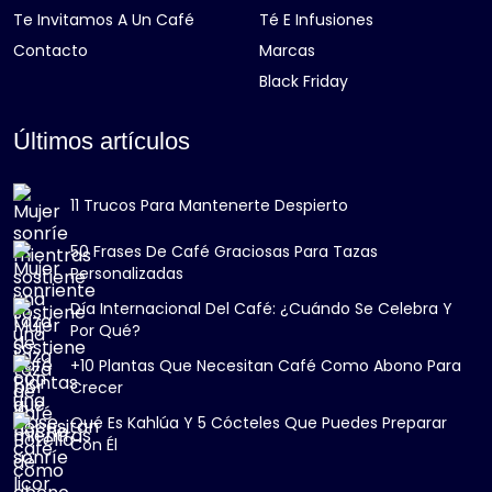
Te Invitamos A Un Café
Té E Infusiones
Contacto
Marcas
Black Friday
Últimos artículos
11 Trucos Para Mantenerte Despierto
50 Frases De Café Graciosas Para Tazas
Personalizadas
Día Internacional Del Café: ¿Cuándo Se Celebra Y
Por Qué?
+10 Plantas Que Necesitan Café Como Abono Para
Crecer
Qué Es Kahlúa Y 5 Cócteles Que Puedes Preparar
Con Él