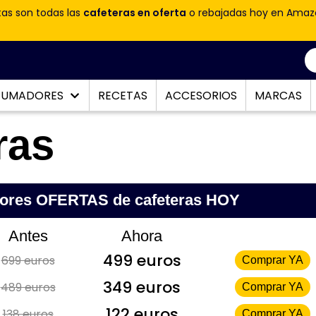
tas son todas las
cafeteras en oferta
o rebajadas hoy en Amaz
PUMADORES
RECETAS
ACCESORIOS
MARCAS
ras
jores OFERTAS de cafeteras HOY
Antes
Ahora
499 euros
699 euros
Comprar YA
349 euros
489 euros
Comprar YA
122 euros
138 euros
Comprar YA