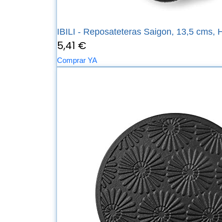
IBILI - Reposateteras Saigon, 13,5 cms, Hi
5,41 €
Comprar YA