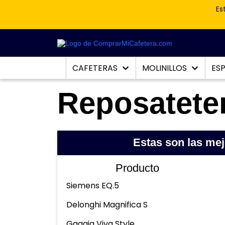
Es
CAFETERAS
MOLINILLOS
ES
Reposatete
Estas son las me
Producto
Siemens EQ.5
Delonghi Magnifica S
Gaggia Viva Style