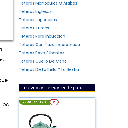
Teteras Marroquíes O Árabes
Teteras Inglesas
Teteras Japonesas
Teteras Turcas
Teteras Para Inducción
Teteras Con Taza Incorporada
al
Teteras Pava Silbantes
os
Teteras Cuello De Cisne
Teteras De La Bella Y La Bestia
que
Top Ventas Teteras en España
REBAJA: -17%
1º
 los