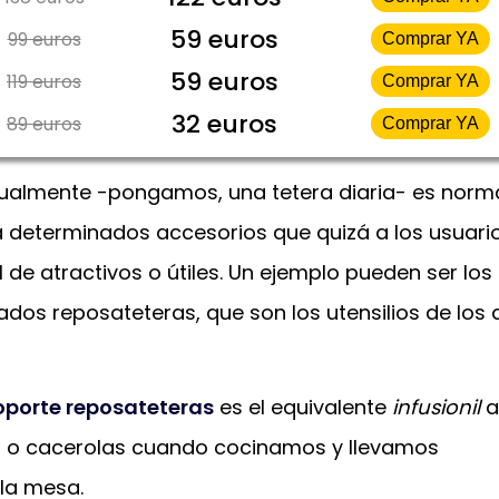
59 euros
99 euros
Comprar YA
59 euros
119 euros
Comprar YA
32 euros
89 euros
Comprar YA
tualmente -pongamos, una tetera diaria- es norm
 determinados accesorios que quizá a los usuari
 de atractivos o útiles. Un ejemplo pueden ser los
ados reposateteras, que son los utensilios de los 
oporte reposateteras
es el equivalente
infusionil
a
s o cacerolas cuando cocinamos y llevamos
 la mesa.