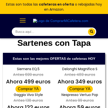
Estas son todas las
cafeteras en oferta
o rebajadas hoy
en Amazon.
Sartenes con Tapa
Estas son las mejores OFERTAS de cafeteras HOY
Siemens EQ.5
Delonghi Magnifica S
Antes
699 euros
Antes
489 euros
Ahora
499 euros
Ahora
349 euros
Comprar YA
Comprar YA
Gaggia Viva Style
Nespresso Vertuo Pop
Antes
138 euros
Antes
99 euros
Ahora
122 euros
Ahora
59 euros