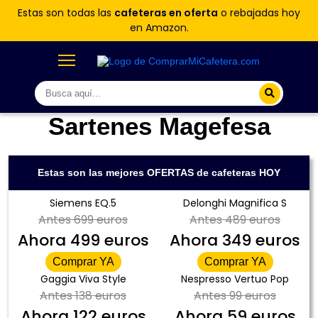
Estas son todas las
cafeteras en oferta
o rebajadas hoy
en Amazon.
Sartenes Magefesa
Estas son las mejores OFERTAS de cafeteras HOY
Siemens EQ.5
Delonghi Magnifica S
Antes
699 euros
Antes
489 euros
Ahora
499 euros
Ahora
349 euros
Comprar YA
Comprar YA
Gaggia Viva Style
Nespresso Vertuo Pop
Antes
138 euros
Antes
99 euros
Ahora
122 euros
Ahora
59 euros