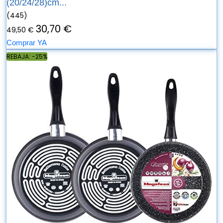
(20/24/28)cm...
(445)
30,70 €
49,50 €
Comprar YA
REBAJA: -25%