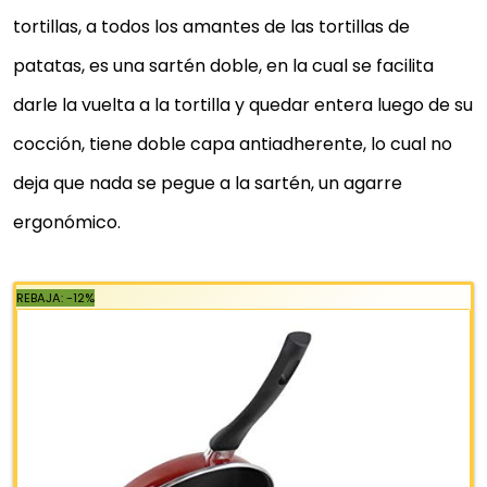
tortillas, a todos los amantes de las tortillas de
patatas, es una sartén doble, en la cual se facilita
SARTEN MAGEFESA BLACK
darle la vuelta a la tortilla y quedar entera luego de su
Fabricado en acero esmaltado vitrificado a 820º
cocción, tiene doble capa antiadherente, lo cual no
Alto rendimiento energético
deja que nada se pegue a la sartén, un agarre
Recubrimiento antiadherente bicapa reforzado libr
ergonómico.
de PFOA
Dos capas de esmalte exterior, color negro
Válidas para cocinas de gas, eléctrica, vitrocerámi
e inducción
17,16 €
Comprar YA