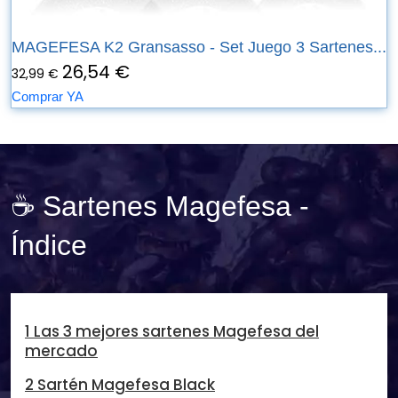
MAGEFESA K2 Gransasso - Set Juego 3 Sartenes...
26,54 €
32,99 €
Comprar YA
☕ Sartenes Magefesa -
Índice
1 Las 3 mejores sartenes Magefesa del
mercado
2 Sartén Magefesa Black