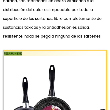
calidad, son fabricados en acero vitrificado y la
SARTÉN MAGEFESA PRAGA PARA
distribución del calor es impecable por toda la
TORTILLAS
superficie de las sartenes, libre completamente de
Fabricado en España.
sustancias toxicas y la antiadhesion es sólida,
Hasta 50% de ahorro energético.
resistente, nada se pega a ninguna de las sartenes.
Fondo 100% inducción. Válida para todo tipo de
cocinas: gas, eléctrica, vitrocerámica e inducción.
Dos capas de esmalte exterior, color granate
Recubrimiento antiadherente bicapa reforzado libr
de pfoa
25,89 €
29,30 €
−12%
Comprar YA