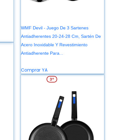
WMF Devil - Juego De 3 Sartenes
Antiadherentes 20-24-28 Cm, Sartén De
Acero Inoxidable Y Revestimiento
Antiadherente Para...
74,99 €
169,99 €
Comprar YA
REBAJA: -36%
3º