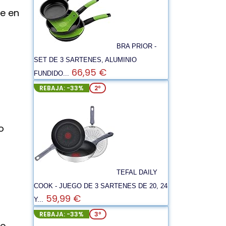
te en
BRA PRIOR -
SET DE 3 SARTENES, ALUMINIO
66,95 €
FUNDIDO...
REBAJA: -33%
2º
o
TEFAL DAILY
COOK - JUEGO DE 3 SARTENES DE 20, 24
59,99 €
Y...
REBAJA: -33%
3º
de