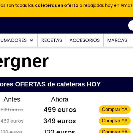
tas son todas las
cafeteras en oferta
o rebajadas hoy en Amaz
PUMADORES
RECETAS
ACCESORIOS
MARCAS
ergner
jores OFERTAS de cafeteras HOY
Antes
Ahora
499 euros
699 euros
Comprar YA
349 euros
489 euros
Comprar YA
122 euros
138 euros
Comprar YA