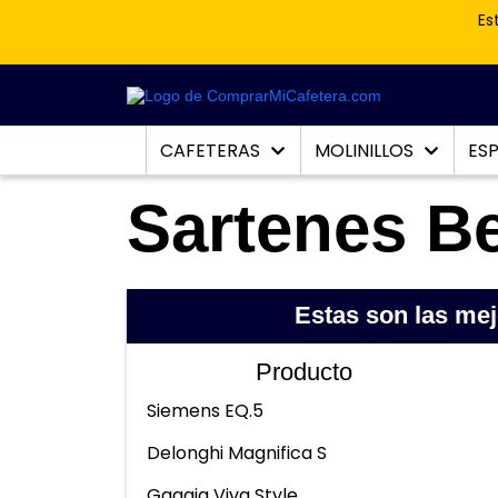
Es
CAFETERAS
MOLINILLOS
ES
Sartenes B
Estas son las me
Producto
Siemens EQ.5
Delonghi Magnifica S
Gaggia Viva Style