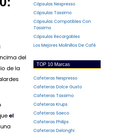
0:
Cápsulas Nespresso
-
Cápsulas Tassimo
Cápsulas Compatibles Con
Tassimo
Cápsulas Recargables
Los Mejores Molinillos De Café
u
encima del
TOP 10 Marcas
io de la
Cafeteras Nespresso
alardes
Cafeteras Dolce Gusto
Cafeteras Tassimo
o
Cafeteras Krups
Cafeteras Saeco
que
el
Cafeteras Philips
 una
Cafeteras Delonghi