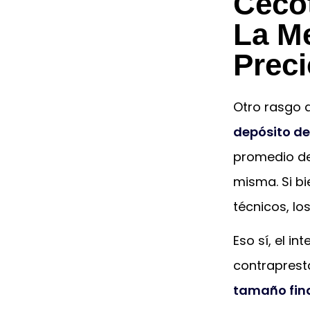
Ceco
La Me
Prec
Otro rasgo 
depósito de 
promedio del
misma. Si b
técnicos, los
Eso sí, el i
contrapres
tamaño fina