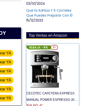
03/01/2024
Qué Es Kahlúa Y 5 Cócteles
Que Puedes Preparar Con Él
15/12/2023
HOY
Top Ventas en Amazon
REBAJA: -8%
1º
rar YA
rar YA
rar YA
rar YA
rar YA
CECOTEC CAFETERA EXPRESS
rar YA
MANUAL POWER ESPRESSO 20....
59,90 €