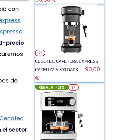
pió con
express
Espresso
ad-precio
icaremos
2º
CECOTEC CAFETERA EXPRESS
90,00
CAFELIZZIA 890 DARK....
€
pos de
REBAJA: -21%
3º
Cecotec
n
el sector