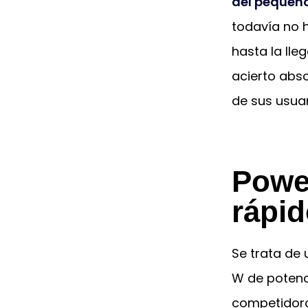
del pequeñ
todavía no h
hasta la lle
acierto abso
de sus usuar
Powe
rápi
Se trata de
W de potenci
competidor