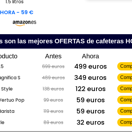
:
1.5 litros
HORA - 59 €
s son las mejores OFERTAS de cafeteras 
oducto
Antes
Ahora
499 euros
.5
699 euros
Comp
349 euros
gnifica S
489 euros
Comp
122 euros
 Style
138 euros
Comp
59 euros
Vertuo Pop
99 euros
Comp
59 euros
Barista
119 euros
Comp
32 euros
le
89 euros
Comp