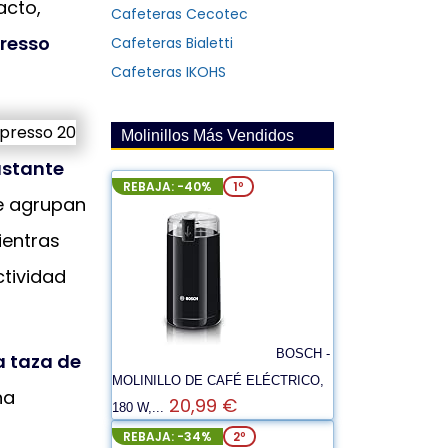
acto,
Cafeteras Cecotec
resso
Cafeteras Bialetti
Cafeteras IKOHS
Molinillos Más Vendidos
astante
REBAJA: -40%
1º
se agrupan
ientras
ctividad
BOSCH -
a taza de
MOLINILLO DE CAFÉ ELÉCTRICO,
na
20,99 €
180 W,...
REBAJA: -34%
2º