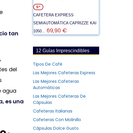
5º
e
CAFETERA EXPRESS
SEMIAUTOMÁTICA CAPRIZZE KAI
69,90 €
1050...
cio tan
12 Guías Imprescindibles
0
,
Tipos De Café
es del
Las Mejores Cafeteras Express
s
Las Mejores Cafeteras
Automáticas
e agua
Las Mejores Cafeteras De
a, es una
Cápsulas
Cafeteras Italianas
Cafeteras Con Molinillo
Cápsulas Dolce Gusto