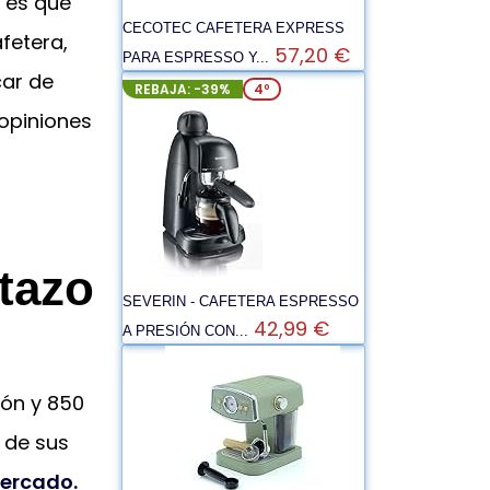
 es que
CECOTEC CAFETERA EXPRESS
fetera,
57,20 €
PARA ESPRESSO Y...
car de
REBAJA: -39%
4º
 opiniones
tazo
SEVERIN - CAFETERA ESPRESSO
42,99 €
A PRESIÓN CON...
ión y 850
 de sus
mercado.