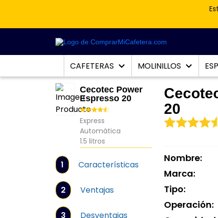
Es
CAFETERAS
MOLINILLOS
ES
Cecotec Power
Cecote
Espresso 20
20
Express
Automática
1.5 litros
Nombre:
1
Características
Marca:
Tipo:
2
Ventajas
Operación:
3
Desventajas