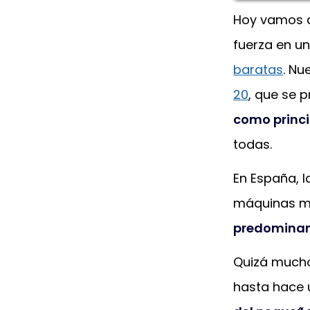
Hoy vamos a
fuerza en u
baratas
. Nu
20
, que se 
como princi
todas.
En España, 
máquinas má
predominan
Quizá mucho
hasta hace 