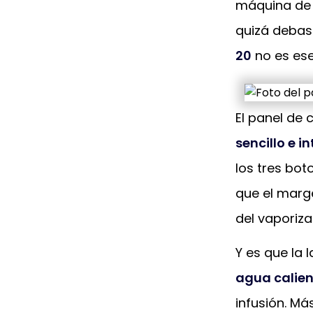
máquina de 
quizá debas
20
no es ese
El panel de
sencillo e in
los tres bot
que el marge
del vaporiza
Y es que la
agua calien
infusión. Má