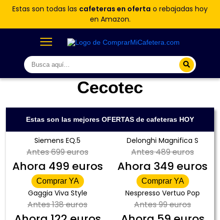
Estas son todas las
cafeteras en oferta
o rebajadas hoy
en Amazon.
Cecotec
Estas son las mejores OFERTAS de cafeteras HOY
Siemens EQ.5
Delonghi Magnifica S
Antes
699 euros
Antes
489 euros
Ahora
499 euros
Ahora
349 euros
Comprar YA
Comprar YA
Gaggia Viva Style
Nespresso Vertuo Pop
Antes
138 euros
Antes
99 euros
Ahora
122 euros
Ahora
59 euros