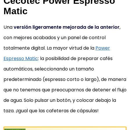
Cecotec Power Espresso
Matic
Una
versión ligeramente mejorada de la anterior
,
con mejores acabados y un panel de control
CAFETERA CECOTEC POWER ESPRESSO
totalmente digital. La mayor virtud de la
Power
DE 20 BARES
Espresso Matic
: la posibilidad de preparar cafés
Cafetera express para café espresso y cappuccino
automáticos, seleccionando un tamaño
prepara todo tipo de cafés con solo pulsar un botó
incluye brazo con doble salida y...
predeterminado (espresso corto o largo), de manera
Bomba de presión de 20 bares y 850 W de potencia
que no tenemos que preocuparnos de detener el flujo
consigue la mejor crema y el máximo aroma y
de agua. Solo pulsar un botón, y colocar debajo la
aprovecha la superficie calienta-tazas para...
taza. ¡Igual que las cafeteras de cápsulas!
Incluye vaporizador orientable con protección para 
uso, para espumar leche, emitir agua caliente para