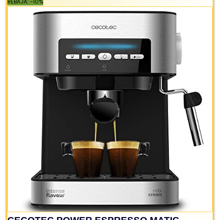
infusiones, calentar líquidos y...
Incluye cucharilla dosificadora con prensador para e
café y depósito de agua extraíble con capacidad 
1,5 litros y bandeja de goteo...
Cafetera apta para uso con café molido con válvul
de seguridad que libera automáticamente la presi
59,90 €
64,90 €
−8%
Comprar YA