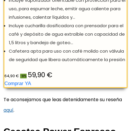
REBAJA: -8%
Te aconsejamos que leas detenidamente su reseña
aquí
.