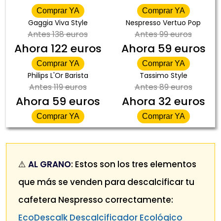
Comprar YA
Comprar YA
Gaggia Viva Style
Nespresso Vertuo Pop
Antes
138 euros
Antes
99 euros
Ahora
122 euros
Ahora
59 euros
Comprar YA
Comprar YA
Philips L'Or Barista
Tassimo Style
Antes
119 euros
Antes
89 euros
Ahora
59 euros
Ahora
32 euros
Comprar YA
Comprar YA
⚠️
AL GRANO
: Estos son los tres elementos
que más se venden para descalcificar tu
cafetera Nespresso correctamente:
EcoDescalk Descalcificador Ecológico