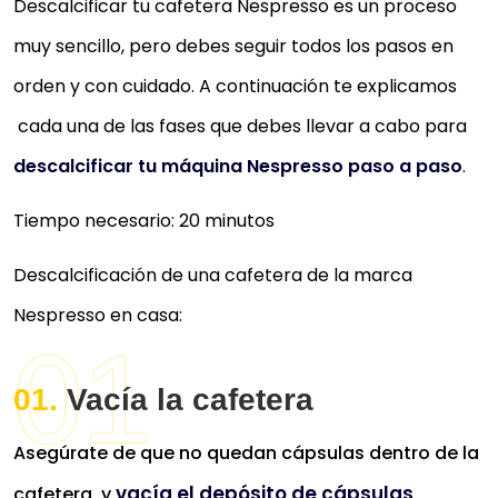
Descalcificar tu cafetera Nespresso es un proceso
muy sencillo, pero debes seguir todos los pasos en
orden y con cuidado. A continuación te explicamos
cada una de las fases que debes llevar a cabo para
descalcificar tu máquina Nespresso paso a paso
.
Tiempo necesario:
20 minutos
Descalcificación de una cafetera de la marca
Nespresso en casa:
DESCALCIFICADOR DELONGHI
ECODECALK
Capacidad 500 ml (hasta 4 descalcificaciones)
Vacía la cafetera
Descalcificante universal Delonghi
Asegúrate de que no quedan cápsulas dentro de la
Compatible con cafeteras superautomáticas
Delonghi
vacía el depósito de cápsulas
cafetera, y