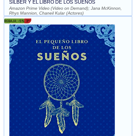
SILBER Y EL LIBRO DE LOS SUEÑOS
Amazon Prime Video (Video on Demand); Jana McKinnon,
Rhys Mannion, Chaneil Kular (Actores)
REBAJA: -5%
3º