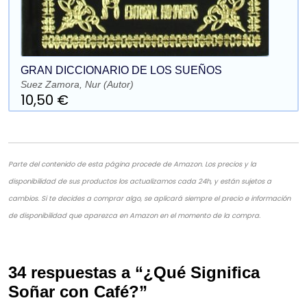
GRAN DICCIONARIO DE LOS SUEÑOS
Suez Zamora, Nur (Autor)
10,50 €
Parte del contenido de esta página procede de Amazon. Los precios y la
disponibilidad de sus productos los actualizamos cada 24h, y están sujetos a
cambios. Si te decides a comprar algo, se aplicará siempre el precio e información
de disponibilidad que aparezca en Amazon en el momento de la compra.
34 respuestas a “¿Qué Significa
Soñar con Café?”