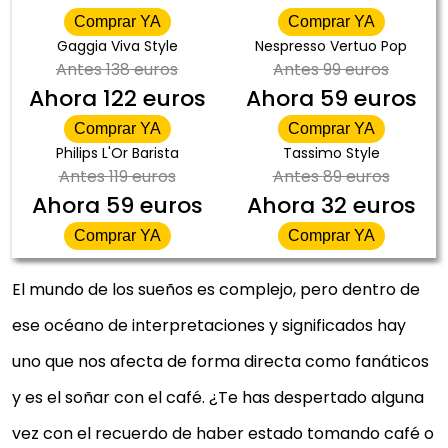
Comprar YA
Comprar YA
Gaggia Viva Style
Nespresso Vertuo Pop
Antes
138 euros
Antes
99 euros
Ahora
122 euros
Ahora
59 euros
Comprar YA
Comprar YA
Philips L'Or Barista
Tassimo Style
Antes
119 euros
Antes
89 euros
Ahora
59 euros
Ahora
32 euros
Comprar YA
Comprar YA
El mundo de los sueños es complejo, pero dentro de
ese océano de interpretaciones y significados hay
uno que nos afecta de forma directa como fanáticos
y es el soñar con el café. ¿Te has despertado alguna
vez con el recuerdo de haber estado tomando café o