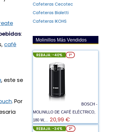
Cafeteras Cecotec
Cafeteras Bialetti
Cafeteras IKOHS
reate
 bebidas
:
Molinillos Más Vendidos
s,
café
REBAJA: -40%
1º
e
, este se
Touch
. Por
BOSCH -
esaria
MOLINILLO DE CAFÉ ELÉCTRICO,
20,99 €
180 W,...
REBAJA: -34%
2º