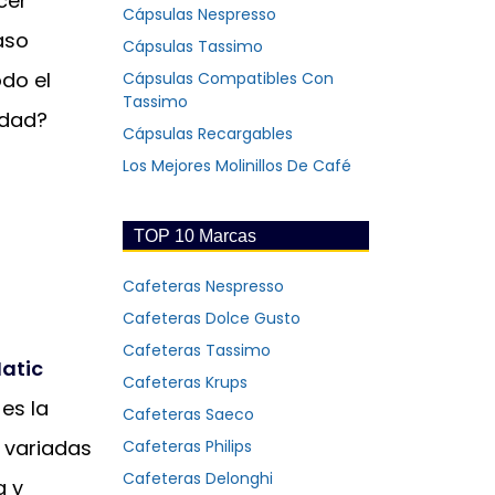
cer
Cápsulas Nespresso
vaso
Cápsulas Tassimo
do el
Cápsulas Compatibles Con
Tassimo
rdad?
Cápsulas Recargables
Los Mejores Molinillos De Café
TOP 10 Marcas
Cafeteras Nespresso
Cafeteras Dolce Gusto
Cafeteras Tassimo
Matic
Cafeteras Krups
es la
Cafeteras Saeco
 variadas
Cafeteras Philips
Cafeteras Delonghi
a y