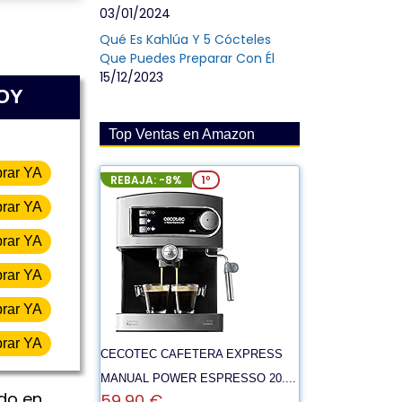
03/01/2024
Qué Es Kahlúa Y 5 Cócteles
Que Puedes Preparar Con Él
15/12/2023
HOY
Top Ventas en Amazon
rar YA
REBAJA: -8%
1º
rar YA
rar YA
rar YA
rar YA
rar YA
CECOTEC CAFETERA EXPRESS
MANUAL POWER ESPRESSO 20....
do en
59,90 €