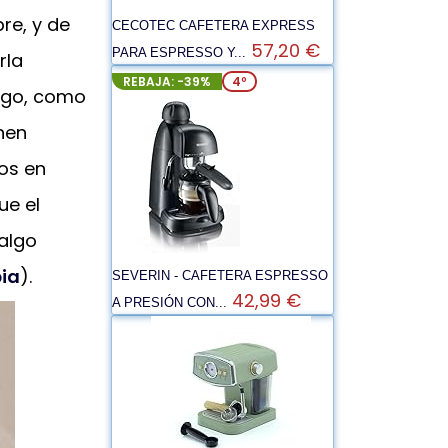
re, y de
CECOTEC CAFETERA EXPRESS
57,20 €
PARA ESPRESSO Y...
rla
REBAJA: -39%
4º
rgo, como
nen
os en
ue el
(algo
ia
).
SEVERIN - CAFETERA ESPRESSO
42,99 €
A PRESIÓN CON...