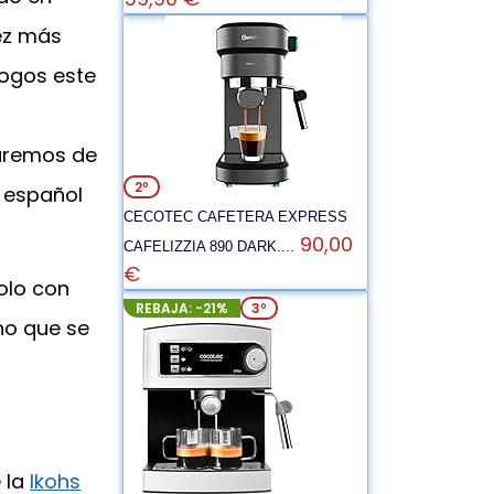
ez más
logos este
laremos de
2º
e español
CECOTEC CAFETERA EXPRESS
90,00
CAFELIZZIA 890 DARK....
€
olo con
REBAJA: -21%
3º
ino que se
 la
Ikohs