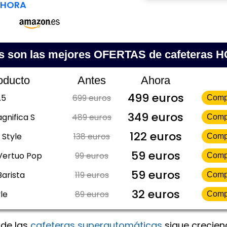
AHORA
s son las mejores OFERTAS de cafeteras 
oducto
Antes
Ahora
499 euros
.5
699 euros
Comp
349 euros
gnifica S
489 euros
Comp
122 euros
 Style
138 euros
Comp
59 euros
Vertuo Pop
99 euros
Comp
59 euros
Barista
119 euros
Comp
32 euros
le
89 euros
Comp
 de las
cafeteras superautomáticas
sigue crecien