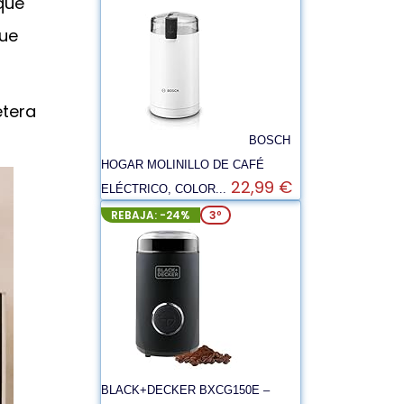
que
que
etera
BOSCH
HOGAR MOLINILLO DE CAFÉ
22,99 €
ELÉCTRICO, COLOR...
REBAJA: -24%
3º
BLACK+DECKER BXCG150E –