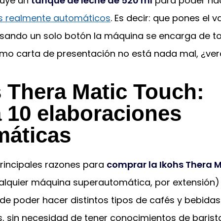
luye un
tanque de leche de 520 ml
para poder ha
s realmente automáticos
. Es decir: que pones el 
lsando un solo botón la máquina se encarga de to
mo carta de presentación no está nada mal, ¿ve
 Thera Matic Touch:
 10 elaboraciones
máticas
principales razones para
comprar la Ikohs Thera 
alquier máquina superautomática, por extensión) 
e poder hacer distintos tipos de cafés y bebidas
, sin necesidad de tener conocimientos de barist