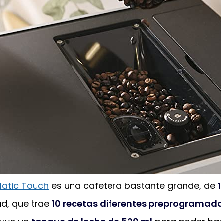
Matic Touch
es una cafetera bastante grande, de
d, que trae
10 recetas diferentes preprogramad