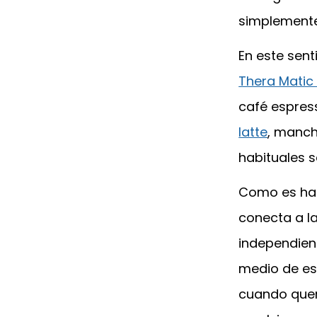
simplemente
En este sen
Thera Matic
café espres
latte
, manch
habituales s
Como es ha
conecta a la
independient
medio de es
cuando quer