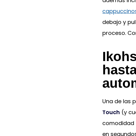
además inc
cappuccino
debajo y pu
proceso. Co
Ikohs
hasta
auto
Una de las 
Touch
(y cu
comodidad d
en segundos