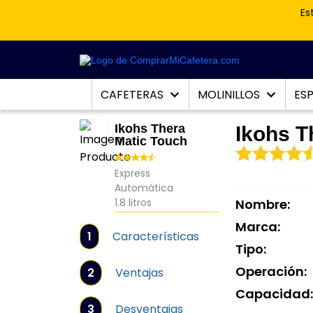
Es
CAFETERAS
MOLINILLOS
ES
Ikohs Thera
Ikohs T
Matic Touch
Express
Automática
1.8 litros
Nombre:
Marca:
1
Características
Tipo:
Operación:
2
Ventajas
Capacidad
3
Desventajas