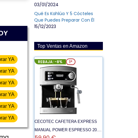
03/01/2024
Qué Es Kahlúa Y 5 Cócteles
Que Puedes Preparar Con Él
15/12/2023
HOY
Top Ventas en Amazon
rar YA
REBAJA: -8%
1º
rar YA
rar YA
rar YA
rar YA
rar YA
CECOTEC CAFETERA EXPRESS
MANUAL POWER ESPRESSO 20....
ama
59,90 €