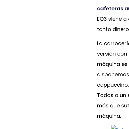
cafeteras 
EQ3 viene a 
tanto dinero
La carrocer
versión con 
máquina es
disponemos 
cappuccino, 
Todas a un s
más que sufi
máquina.