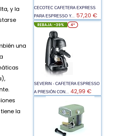
a, y la
CECOTEC CAFETERA EXPRESS
57,20 €
PARA ESPRESSO Y...
starse
REBAJA: -39%
4º
ambién una
la
máticas
),
SEVERIN - CAFETERA ESPRESSO
nte.
42,99 €
A PRESIÓN CON...
ciones
tiene la