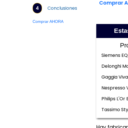
Comprar 
4
Conclusiones
Comprar AHORA
Esta
Pr
Siemens EQ
Delonghi Ma
Gaggia Viva
Nespresso 
Philips L'Or 
Tassimo Sty
Hay fabrica