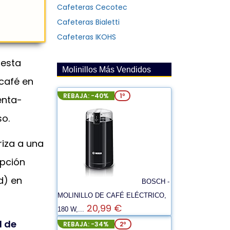
Cafeteras Cecotec
Cafeteras Bialetti
Cafeteras IKOHS
 esta
Molinillos Más Vendidos
 café en
REBAJA: -40%
1º
enta-
o.
riza a una
opción
d) en
BOSCH -
MOLINILLO DE CAFÉ ELÉCTRICO,
20,99 €
180 W,...
l de
REBAJA: -34%
2º