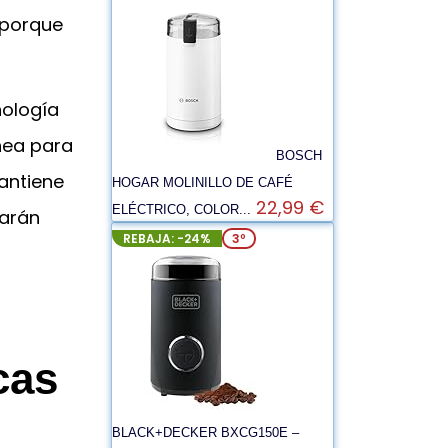
 porque
nología
nea para
BOSCH
antiene
HOGAR MOLINILLO DE CAFÉ
22,99 €
ELÉCTRICO, COLOR...
iarán
REBAJA: -24%
3º
cas
BLACK+DECKER BXCG150E –