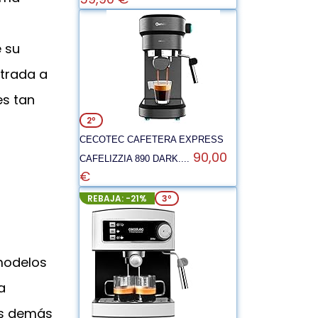
 su
ntrada a
es tan
2º
CECOTEC CAFETERA EXPRESS
90,00
CAFELIZZIA 890 DARK....
€
REBAJA: -21%
3º
 modelos
a
as demás