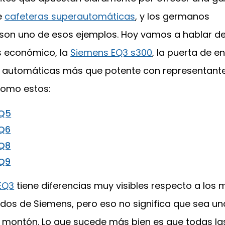
e
cafeteras superautomáticas
, y los germanos
son uno de esos ejemplos. Hoy vamos a hablar de
 económico, la
Siemens EQ3 s300
, la puerta de e
e automáticas más que potente con representant
como estos:
EQ5
EQ6
EQ8
EQ9
EQ3
tiene diferencias muy visibles respecto a los
os de Siemens, pero eso no significa que sea un
l montón. Lo que sucede más bien es que todas l