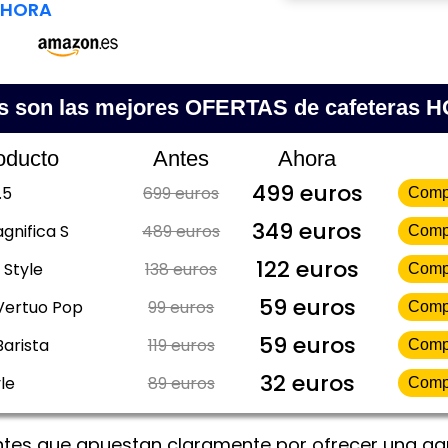
AHORA
s son las mejores OFERTAS de cafeteras 
oducto
Antes
Ahora
499 euros
.5
699 euros
Comp
349 euros
gnifica S
489 euros
Comp
122 euros
 Style
138 euros
Comp
59 euros
Vertuo Pop
99 euros
Comp
59 euros
Barista
119 euros
Comp
32 euros
le
89 euros
Comp
ntes que apuestan claramente por ofrecer una g