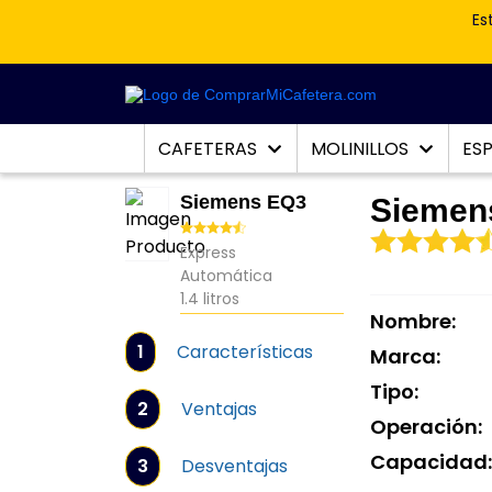
Es
CAFETERAS
MOLINILLOS
ES
Siemens EQ3
Siemen
Express
Automática
1.4 litros
Nombre:
1
Características
Marca:
Tipo:
2
Ventajas
Operación:
Capacidad
3
Desventajas