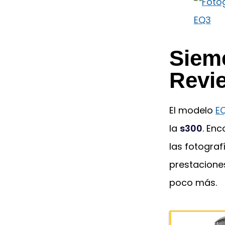
Siem
Revi
El modelo
E
la
s300
. En
las fotogra
prestacione
poco más.