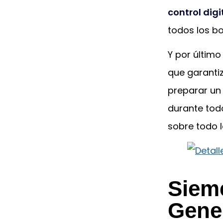
control digi
todos los bo
Y por últim
que garanti
preparar un
durante todo
sobre todo 
Sieme
Gene