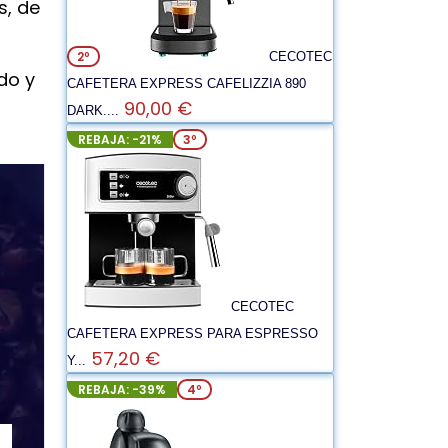
s, de
2º
CECOTEC
do y
CAFETERA EXPRESS CAFELIZZIA 890
90,00 €
DARK....
REBAJA: -21%
3º
CECOTEC
CAFETERA EXPRESS PARA ESPRESSO
57,20 €
Y...
REBAJA: -39%
4º