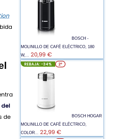
tion
ebida
BOSCH -
MOLINILLO DE CAFÉ ELÉCTRICO, 180
20,99 €
W,...
el
REBAJA: -34%
2º
entra
 del
s de
BOSCH HOGAR
MOLINILLO DE CAFÉ ELÉCTRICO,
22,99 €
COLOR...