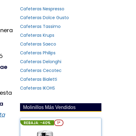
Cafeteras Nespresso
Cafeteras Dolce Gusto
Cafeteras Tassimo
anera
Cafeteras Krups
Cafeteras Saeco
Cafeteras Philips
ó
Cafeteras Delonghi
rae
Cafeteras Cecotec
Cafeteras Bialetti
Cafeteras IKOHS
 esta
la
Molinillos Más Vendidos
ta
REBAJA: -40%
1º