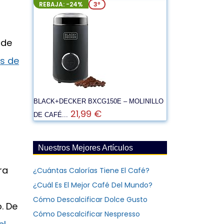
REBAJA: -24%
3º
 de
es de
BLACK+DECKER BXCG150E – MOLINILLO
21,99 €
DE CAFÉ...
Nuestros Mejores Artículos
ra
¿Cuántas Calorías Tiene El Café?
¿Cuál Es El Mejor Café Del Mundo?
Cómo Descalcificar Dolce Gusto
. De
Cómo Descalcificar Nespresso