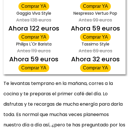
Comprar YA
Comprar YA
Gaggia Viva Style
Nespresso Vertuo Pop
Antes
138 euros
Antes
99 euros
Ahora
122 euros
Ahora
59 euros
Comprar YA
Comprar YA
Philips L'Or Barista
Tassimo Style
Antes
119 euros
Antes
89 euros
Ahora
59 euros
Ahora
32 euros
Comprar YA
Comprar YA
Te levantas temprano en la mañana, corres a la
cocina y te preparas el primer café del día. Lo
disfrutas y te recargas de mucha energía para darla
toda. Es normal que muchas veces planeemos
nuestro día a día así, ¿pero te has preguntado por los