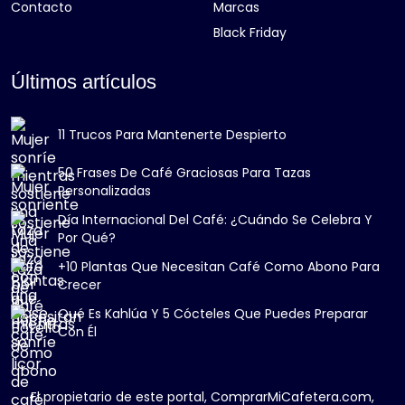
Contacto
Marcas
Black Friday
Últimos artículos
11 Trucos Para Mantenerte Despierto
50 Frases De Café Graciosas Para Tazas
Personalizadas
Día Internacional Del Café: ¿Cuándo Se Celebra Y
Por Qué?
+10 Plantas Que Necesitan Café Como Abono Para
Crecer
Qué Es Kahlúa Y 5 Cócteles Que Puedes Preparar
Con Él
El propietario de este portal, ComprarMiCafetera.com,