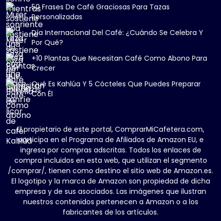
50 Frases De Café Graciosas Para Tazas
Personalizadas
Día Internacional Del Café: ¿Cuándo Se Celebra Y
Por Qué?
+10 Plantas Que Necesitan Café Como Abono Para
Crecer
Qué Es Kahlúa Y 5 Cócteles Que Puedes Preparar
Con Él
El propietario de este portal, ComprarMiCafetera.com,
participa en el Programa de Afiliados de Amazon EU, e
ingresa por compras adscritas. Todos los enlaces de
compra incluidos en esta web, que utilizan el segmento
/comprar/, tienen como destino el sitio web de Amazon.es.
El logotipo y la marca de Amazon son propiedad de dicha
empresa y de sus asociados. Las imágenes que ilustran
nuestros contenidos pertenecen a Amazon o a los
fabricantes de los artículos.