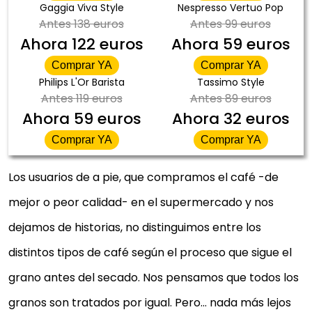
Gaggia Viva Style
Nespresso Vertuo Pop
Antes
138 euros
Antes
99 euros
Ahora
122 euros
Ahora
59 euros
Comprar YA
Comprar YA
Philips L'Or Barista
Tassimo Style
Antes
119 euros
Antes
89 euros
Ahora
59 euros
Ahora
32 euros
Comprar YA
Comprar YA
Los usuarios de a pie, que compramos el café -de
mejor o peor calidad- en el supermercado y nos
dejamos de historias, no distinguimos entre los
distintos tipos de café según el proceso que sigue el
grano antes del secado. Nos pensamos que todos los
granos son tratados por igual. Pero… nada más lejos