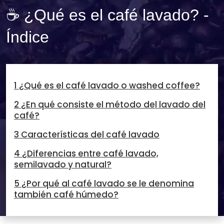
☕ ¿Qué es el café lavado? -
Índice
1 ¿Qué es el café lavado o washed coffee?
2 ¿En qué consiste el método del lavado del
café?
3 Características del café lavado
4 ¿Diferencias entre café lavado,
semilavado y natural?
5 ¿Por qué al café lavado se le denomina
también café húmedo?