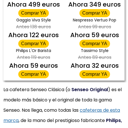
Ahora
499 euros
Ahora
349 euros
Comprar YA
Comprar YA
Gaggia Viva Style
Nespresso Vertuo Pop
Antes
138 euros
Antes
99 euros
Ahora
122 euros
Ahora
59 euros
Comprar YA
Comprar YA
Philips L'Or Barista
Tassimo Style
Antes
119 euros
Antes
89 euros
Ahora
59 euros
Ahora
32 euros
Comprar YA
Comprar YA
La cafetera Senseo Clásica (o
Senseo Original
) es el
modelo más básico y el original de toda la gama
Senseo. Nos llega, como todas las
cafeteras de esta
marca
, de la mano del prestigioso fabricante
Philips,