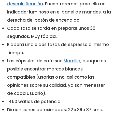
Fácil de usar. Gracias al sistema One Touch tendrás
descalcificación
. Encontraremos para ello un
un café excelente con solo pulsar un botón
indicador luminoso en el panel de mandos, a la
derecha del botón de encendido.
99,00 €
Cada taza se tarda en preparar unos 30
Comprar YA
segundos. Muy rápida.
Elabora una o dos tazas de espresso al mismo
tiempo.
Las cápsulas de café son
Marcilla
, aunque es
posible encontrar marcas blancas
compatibles (usarlas o no, así como las
opiniones sobre su calidad, ya son menester
de cada usuario).
1450 watios de potencia.
Dimensiones aproximadas: 22 x 39 x 37 cms.