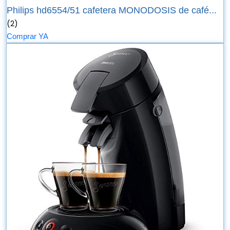
Philips hd6554/51 cafetera MONODOSIS de café...
(2)
Comprar YA