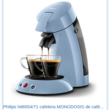
Philips hd6554/71 cafetera MONODOSIS de café...