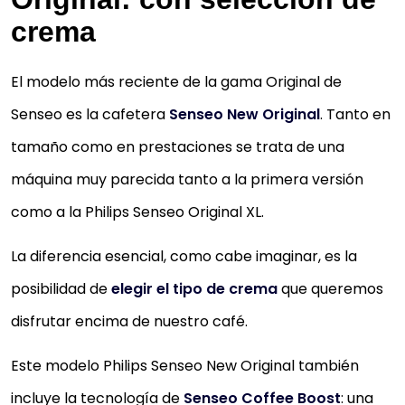
crema
El modelo más reciente de la gama Original de
Senseo es la cafetera
Senseo New Original
. Tanto en
tamaño como en prestaciones se trata de una
CAFETERA PHILIPS SENSEO ORIGINAL XL
máquina muy parecida tanto a la primera versión
Deposito de agua XL para mayor comodidad para 1
como a la Philips Senseo Original XL.
tazas
Boquilla más corta para adaptarse a tazas más alt
La diferencia esencial, como cabe imaginar, es la
La única cafetera que prepara 2 tazas de café a la
posibilidad de
elegir el tipo de crema
que queremos
vez
disfrutar encima de nuestro café.
Café con solo pulsar un botón
Variedad de mezclas y sabores de café para todo
Este modelo Philips Senseo New Original también
los gustos
incluye la tecnología de
Senseo Coffee Boost
: una