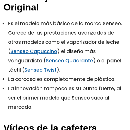
Original
PHILIPS HD7812/50 SENSEO - CAFETERA,
Es el modelo más básico de la marca Senseo.
1450W, COLOR PLATEADO. IMPORTADA D
Carece de las prestaciones avanzadas de
ALEMANIA
otros modelos como el vaporizador de leche
Potencia: 1.450 W
(
Senseo Capuccino
) el diseño más
Capacidad del depósito de agua: 0.75 l
vanguardista (
Senseo Quadrante
) o el panel
1 taza, tiempo de preparación : 30 s
táctil (
Senseo Twist
).
Indicador de nivel de agua
La carcasa es completamente de plástico.
Depósito de agua extraible
La innovación tampoco es su punto fuerte, al
Comprar YA
ser el primer modelo que Senseo sacó al
mercado.
Vídeos de la cafetera