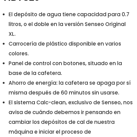
El depósito de agua tiene capacidad para 0.7
litros, o el doble en la versión Senseo Original
XL.
SENSEO NEW ORIGINAL - ELECCIÓN DE
Carrocería de plástico disponible en varios
CREMA PLUS
colores.
Tecnología de café Boost de Senseo que desplieg
Panel de control con botones, situado en la
todo el sabor de la monodosis
base de la cafetera.
Crema Plus para una crema aún más densa, marró
Ahorro de energía: la cafetera se apaga por sí
dorado y porosa en cada café
misma después de 60 minutos sin usarse.
Ajuste de la fuerza del café para elegir entre un ca
El sistema Calc-clean, exclusivo de Senseo, nos
pequeño, fuerte o un café normal
avisa de cuándo debemos ir pensando en
Gran selección de almohadillas para todos los gust
cambiar los depósitos de cal de nuestra
y sin aluminio
máquina e iniciar el proceso de