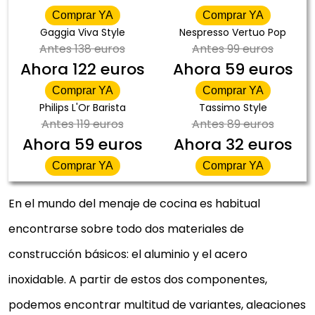
Comprar YA
Comprar YA
Gaggia Viva Style
Nespresso Vertuo Pop
Antes
138 euros
Antes
99 euros
Ahora
122 euros
Ahora
59 euros
Comprar YA
Comprar YA
Philips L'Or Barista
Tassimo Style
Antes
119 euros
Antes
89 euros
Ahora
59 euros
Ahora
32 euros
Comprar YA
Comprar YA
En el mundo del menaje de cocina es habitual
encontrarse sobre todo dos materiales de
construcción básicos: el aluminio y el acero
inoxidable. A partir de estos dos componentes,
podemos encontrar multitud de variantes, aleaciones