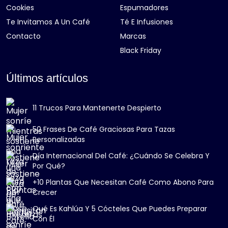
Cookies
Espumadores
Te Invitamos A Un Café
Té E Infusiones
Contacto
Marcas
Black Friday
Últimos artículos
11 Trucos Para Mantenerte Despierto
50 Frases De Café Graciosas Para Tazas
Personalizadas
Día Internacional Del Café: ¿Cuándo Se Celebra Y
Por Qué?
+10 Plantas Que Necesitan Café Como Abono Para
Crecer
Qué Es Kahlúa Y 5 Cócteles Que Puedes Preparar
Con Él