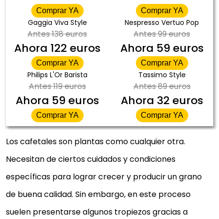
Comprar YA
Comprar YA
Gaggia Viva Style
Nespresso Vertuo Pop
Antes
138 euros
Antes
99 euros
Ahora
122 euros
Ahora
59 euros
Comprar YA
Comprar YA
Philips L'Or Barista
Tassimo Style
Antes
119 euros
Antes
89 euros
Ahora
59 euros
Ahora
32 euros
Comprar YA
Comprar YA
Los cafetales son plantas como cualquier otra.
Necesitan de ciertos cuidados y condiciones
específicas para lograr crecer y producir un grano
de buena calidad. Sin embargo, en este proceso
suelen presentarse algunos tropiezos gracias a