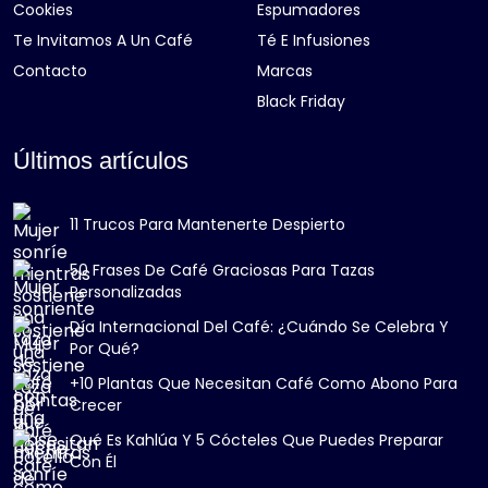
Cookies
Espumadores
Te Invitamos A Un Café
Té E Infusiones
Contacto
Marcas
Black Friday
Últimos artículos
11 Trucos Para Mantenerte Despierto
50 Frases De Café Graciosas Para Tazas
Personalizadas
Día Internacional Del Café: ¿Cuándo Se Celebra Y
Por Qué?
+10 Plantas Que Necesitan Café Como Abono Para
Crecer
Qué Es Kahlúa Y 5 Cócteles Que Puedes Preparar
Con Él