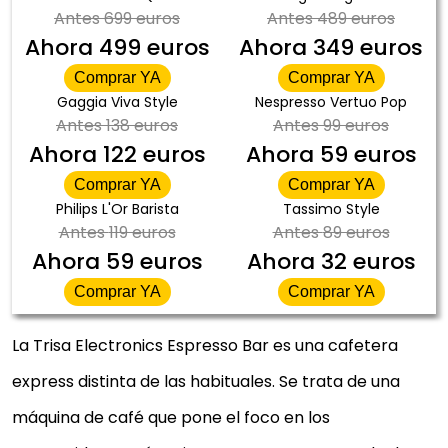
Antes
699 euros
Antes
489 euros
Ahora
499 euros
Ahora
349 euros
Comprar YA
Comprar YA
Gaggia Viva Style
Nespresso Vertuo Pop
Antes
138 euros
Antes
99 euros
Ahora
122 euros
Ahora
59 euros
Comprar YA
Comprar YA
Philips L'Or Barista
Tassimo Style
Antes
119 euros
Antes
89 euros
Ahora
59 euros
Ahora
32 euros
Comprar YA
Comprar YA
La Trisa Electronics Espresso Bar es una cafetera
express distinta de las habituales. Se trata de una
máquina de café que pone el foco en los