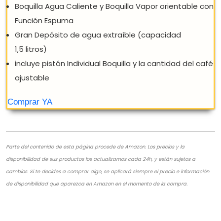
Parte del contenido de esta página procede de Amazon. Los precios y la
disponibilidad de sus productos los actualizamos cada 24h, y están sujetos a
TRISA CAFETERA CON CÁPSULAS Y/O
cambios. Si te decides a comprar algo, se aplicará siempre el precio e información
POLVO
de disponibilidad que aparezca en Amazon en el momento de la compra.
Sistema termoblocco 19 Bar para la temperatura
adecuada de Espresso E inmediato Vapor