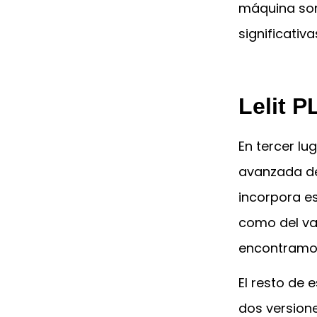
máquina son
significativa
Lelit 
En tercer lu
avanzada de
incorpora es
como del vap
encontramos
El resto de 
dos version