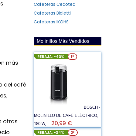
as
Cafeteras Cecotec
Cafeteras Bialetti
Cafeteras IKOHS
Molinillos Más Vendidos
REBAJA: -40%
1º
ión más
o del café
es,
BOSCH -
MOLINILLO DE CAFÉ ELÉCTRICO,
s otras
20,99 €
180 W,...
ecio
REBAJA: -34%
2º