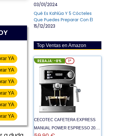
03/01/2024
Qué Es Kahlúa Y 5 Cócteles
Que Puedes Preparar Con Él
15/12/2023
HOY
Top Ventas en Amazon
rar YA
REBAJA: -8%
1º
rar YA
rar YA
rar YA
rar YA
rar YA
CECOTEC CAFETERA EXPRESS
MANUAL POWER ESPRESSO 20....
ar a duda
59,90 €