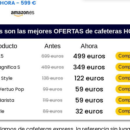
HORA - 599 €
s son las mejores OFERTAS de cafeteras 
oducto
Antes
Ahora
499 euros
.5
699 euros
Comp
349 euros
gnifica S
489 euros
Comp
122 euros
 Style
138 euros
Comp
59 euros
Vertuo Pop
99 euros
Comp
59 euros
Barista
119 euros
Comp
32 euros
le
89 euros
Comp
amos de cafeteras express, la referencia sin lug