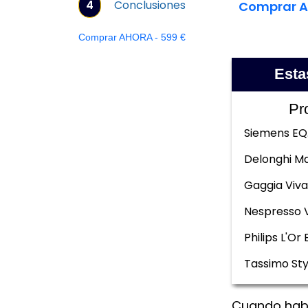
4
Conclusiones
Comprar A
Comprar AHORA - 599 €
Esta
Pr
Siemens EQ
Delonghi Ma
Gaggia Viva
Nespresso 
Philips L'Or 
Tassimo Sty
Cuando habl