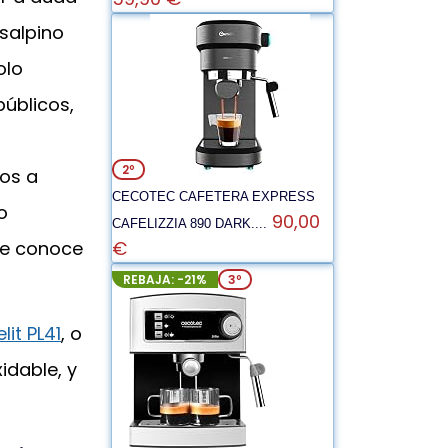
nsalpino
olo
úblicos,
2º
os a
CECOTEC CAFETERA EXPRESS
o
90,00
CAFELIZZIA 890 DARK....
€
se conoce
REBAJA: -21%
3º
elit PL41
, o
idable, y