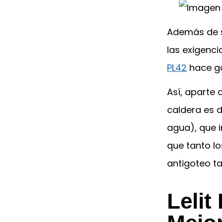
Además de s
las exigenc
PL42
hace g
Así, aparte 
caldera es 
agua), que i
que tanto l
antigoteo ta
Lelit