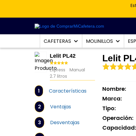
Es
CAFETERAS
MOLINILLOS
ES
Lelit PL42
Lelit P
Express
Manual
2.7 litros
Nombre:
1
Características
Marca:
2
Ventajas
Tipo:
Operación:
3
Desventajas
Capacidad