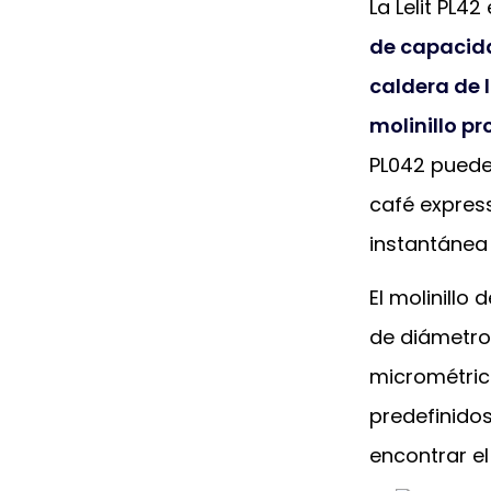
La Lelit PL4
de capacid
caldera de 
molinillo p
PL042 puede
café expres
instantánea j
El molinillo 
de diámetro,
micrométrico
predefinido
encontrar e