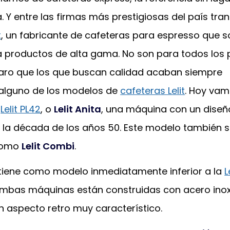
ia. Y entre las firmas más prestigiosas del país tra
t
, un fabricante de cafeteras para espresso que s
a productos de alta gama. No son para todos los p
laro que los que buscan calidad acaban siempre
alguno de los modelos de
cafeteras Lelit
. Hoy vam
a
Lelit PL42
, o
Lelit Anita
, una máquina con un diseñ
n la década de los años 50. Este modelo también 
como
Lelit Combi
.
tiene como modelo inmediatamente inferior a la
L
Ambas máquinas están construidas con acero inox
n aspecto retro muy característico.