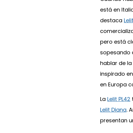
está en Ital
destaca
Leli
comercializ
pero está c
sopesando 
hablar de l
inspirado e
en Europa 
La
Lelit PL42
Lelit Diana
. 
presentan u