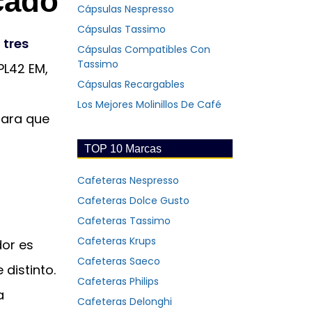
cado
Cápsulas Nespresso
Cápsulas Tassimo
n
tres
Cápsulas Compatibles Con
Tassimo
 PL42 EM,
Cápsulas Recargables
a
Los Mejores Molinillos De Café
para que
TOP 10 Marcas
Cafeteras Nespresso
Cafeteras Dolce Gusto
Cafeteras Tassimo
Cafeteras Krups
dor es
Cafeteras Saeco
distinto.
Cafeteras Philips
a
Cafeteras Delonghi