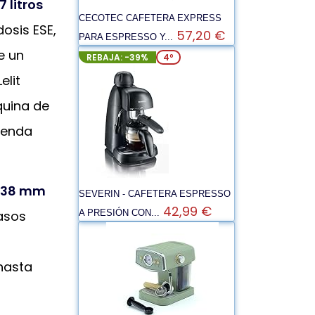
7 litros
CECOTEC CAFETERA EXPRESS
osis ESE,
57,20 €
PARA ESPRESSO Y...
e un
REBAJA: -39%
4º
elit
quina de
ienda
e 38 mm
SEVERIN - CAFETERA ESPRESSO
42,99 €
pasos
A PRESIÓN CON...
hasta