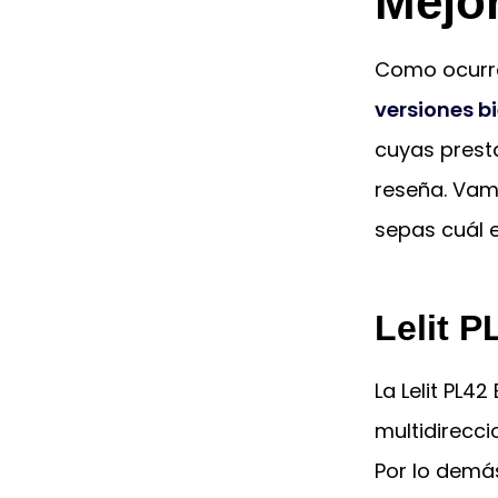
Mejo
Como ocurr
versiones b
cuyas presta
reseña. Vam
sepas cuál 
Lelit P
La Lelit PL4
multidirecci
Por lo demá