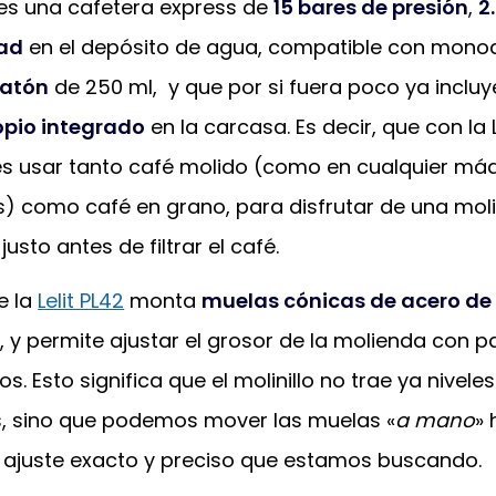
2 es una cafetera express de
15 bares de presión
,
2.
ad
en el depósito de agua, compatible con monod
latón
de 250 ml, y que por si fuera poco ya incluy
ropio integrado
en la carcasa. Es decir, que con la L
s usar tanto café molido (como en cualquier má
s) como café en grano, para disfrutar de una mol
usto antes de filtrar el café.
de la
Lelit PL42
monta
muelas cónicas de acero d
 y permite ajustar el grosor de la molienda con 
s. Esto significa que el molinillo no trae ya niveles
s, sino que podemos mover las muelas «
a mano
» 
l ajuste exacto y preciso que estamos buscando.