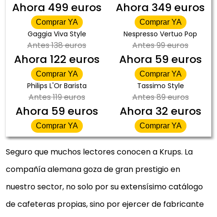
Ahora
499 euros
Ahora
349 euros
Comprar YA
Comprar YA
Gaggia Viva Style
Nespresso Vertuo Pop
Antes
138 euros
Antes
99 euros
Ahora
122 euros
Ahora
59 euros
Comprar YA
Comprar YA
Philips L'Or Barista
Tassimo Style
Antes
119 euros
Antes
89 euros
Ahora
59 euros
Ahora
32 euros
Comprar YA
Comprar YA
Seguro que muchos lectores conocen a Krups. La
compañía alemana goza de gran prestigio en
nuestro sector, no solo por su extensísimo catálogo
de cafeteras propias, sino por ejercer de fabricante