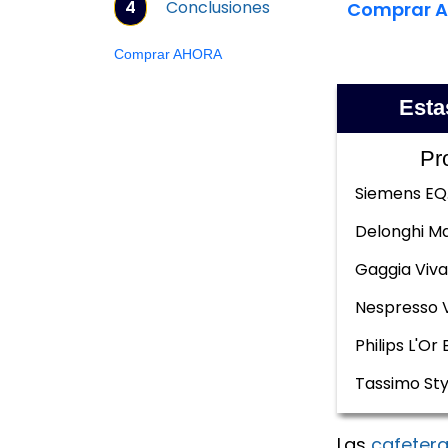
4
Conclusiones
Comprar 
Comprar AHORA
Esta
Pr
Siemens EQ
Delonghi Ma
Gaggia Viva
Nespresso 
Philips L'Or 
Tassimo Sty
Las
cafeter