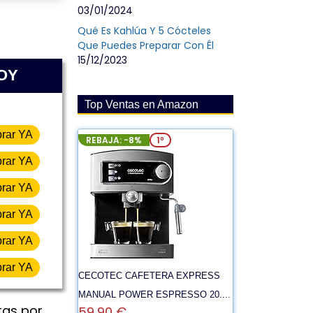
03/01/2024
Qué Es Kahlúa Y 5 Cócteles
Que Puedes Preparar Con Él
15/12/2023
HOY
Top Ventas en Amazon
rar YA
REBAJA: -8%
1º
rar YA
rar YA
rar YA
rar YA
rar YA
CECOTEC CAFETERA EXPRESS
MANUAL POWER ESPRESSO 20....
tas por
59,90 €