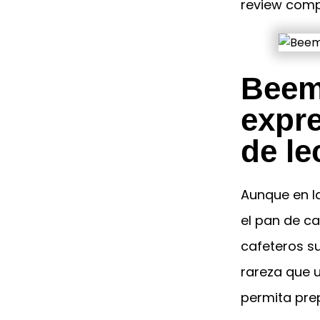
review comp
Beem 
expr
de le
Aunque en l
el pan de ca
cafeteros su
rareza que 
permita prep