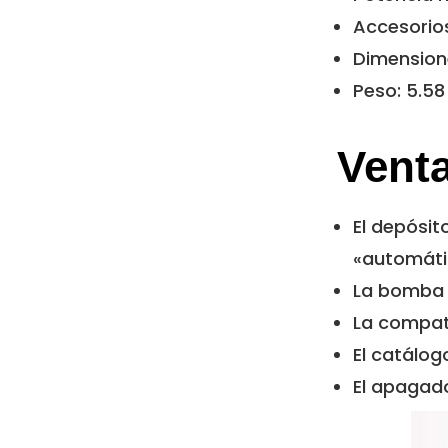
Accesorios
Dimensione
Peso: 5.58
Venta
El depósit
«automáti
La bomba d
La compat
El catálog
El apagad