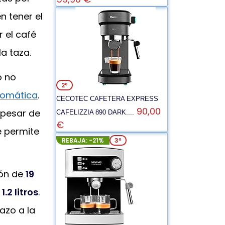
n tener el
r el café
la taza.
o no
2º
tomática
.
CECOTEC CAFETERA EXPRESS
90,00
 pesar de
CAFELIZZIA 890 DARK....
€
 permite
REBAJA: -21%
3º
ión de
19
e
1.2 litros
.
azo a la