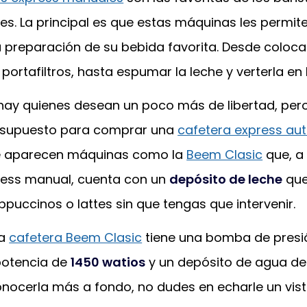
es. La principal es que estas máquinas les permite
a preparación de su bebida favorita. Desde coloca
 portafiltros, hasta espumar la leche y verterla en 
 hay quienes desean un poco más de libertad, per
resupuesto para comprar una
cafetera express au
de aparecen máquinas como la
Beem Clasic
que, a
ress manual, cuenta con un
depósito de leche
que
puccinos o lattes sin que tengas que intervenir.
la
cafetera Beem Clasic
tiene una bomba de pres
potencia de
1450 watios
y un depósito de agua d
onocerla más a fondo, no dudes en echarle un vist