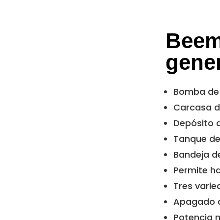
Beem 
gene
Bomba de 
Carcasa d
Depósito d
Tanque de 
Bandeja de
Permite h
Tres varie
Apagado a
Potencia 