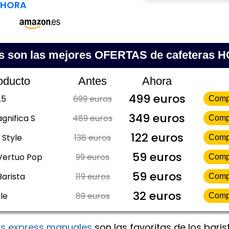
AHORA
s son las mejores OFERTAS de cafeteras 
oducto
Antes
Ahora
499 euros
.5
699 euros
Comp
349 euros
gnifica S
489 euros
Comp
122 euros
 Style
138 euros
Comp
59 euros
Vertuo Pop
99 euros
Comp
59 euros
Barista
119 euros
Comp
32 euros
le
89 euros
Comp
as express manuales
son las favoritas de los baris