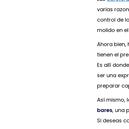
varias razon
control de l
molido en el
Ahora bien,
tienen el p
Es allí don
ser una exp
preparar cap
Así mismo, 
bares
, una 
Si deseas c