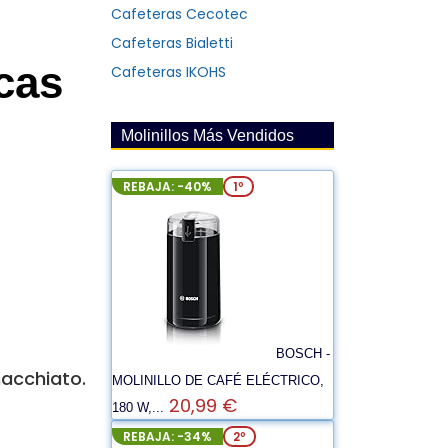
Cafeteras Cecotec
Cafeteras Bialetti
cas
Cafeteras IKOHS
Molinillos Más Vendidos
REBAJA: -40%
1º
BOSCH -
macchiato.
MOLINILLO DE CAFÉ ELÉCTRICO,
20,99 €
180 W,...
REBAJA: -34%
2º