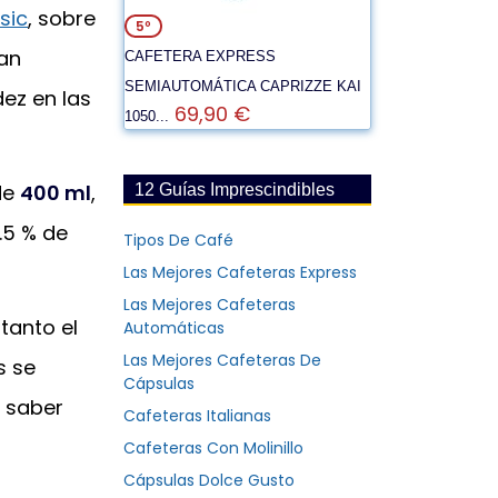
sic
, sobre
5º
tan
CAFETERA EXPRESS
SEMIAUTOMÁTICA CAPRIZZE KAI
ez en las
69,90 €
1050...
de
400 ml
,
12 Guías Imprescindibles
.5 % de
Tipos De Café
Las Mejores Cafeteras Express
Las Mejores Cafeteras
tanto el
Automáticas
Las Mejores Cafeteras De
s se
Cápsulas
e saber
Cafeteras Italianas
Cafeteras Con Molinillo
Cápsulas Dolce Gusto