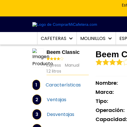
Es
CAFETERAS
MOLINILLOS
ES
Beem Classic
Beem C
Express
Manual
1.2 litros
Nombre:
1
Características
Marca:
2
Ventajas
Tipo:
Operación:
3
Desventajas
Capacidad