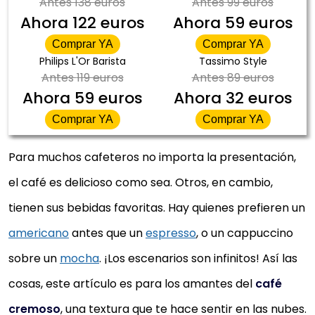
Antes
138 euros
Antes
99 euros
Ahora
122 euros
Ahora
59 euros
Comprar YA
Comprar YA
Philips L'Or Barista
Tassimo Style
Antes
119 euros
Antes
89 euros
Ahora
59 euros
Ahora
32 euros
Comprar YA
Comprar YA
Para muchos cafeteros no importa la presentación,
el café es delicioso como sea. Otros, en cambio,
tienen sus bebidas favoritas. Hay quienes prefieren un
americano
antes que un
espresso
, o un cappuccino
sobre un
mocha
. ¡Los escenarios son infinitos! Así las
cosas, este artículo es para los amantes del
café
cremoso
, una textura que te hace sentir en las nubes.