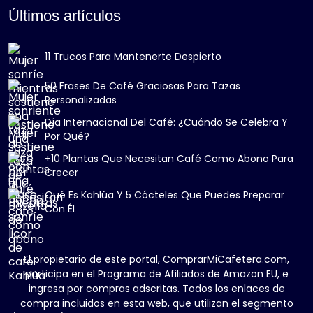
Últimos artículos
11 Trucos Para Mantenerte Despierto
50 Frases De Café Graciosas Para Tazas
Personalizadas
Día Internacional Del Café: ¿Cuándo Se Celebra Y
Por Qué?
+10 Plantas Que Necesitan Café Como Abono Para
Crecer
Qué Es Kahlúa Y 5 Cócteles Que Puedes Preparar
Con Él
El propietario de este portal, ComprarMiCafetera.com,
participa en el Programa de Afiliados de Amazon EU, e
ingresa por compras adscritas. Todos los enlaces de
compra incluidos en esta web, que utilizan el segmento