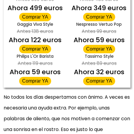
Ahora
499 euros
Ahora
349 euros
Comprar YA
Comprar YA
Gaggia Viva Style
Nespresso Vertuo Pop
Antes
138 euros
Antes
99 euros
Ahora
122 euros
Ahora
59 euros
Comprar YA
Comprar YA
Philips L'Or Barista
Tassimo Style
Antes
119 euros
Antes
89 euros
Ahora
59 euros
Ahora
32 euros
Comprar YA
Comprar YA
No todos los días despertamos con ánimo. A veces es
necesaria una ayuda extra. Por ejemplo, unas
palabras de aliento, que nos motiven a comenzar con
una sonrisa en el rostro. Eso es justo lo que