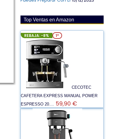
Puedes Preparar Con Él
15/12/2023
Top Ventas en Amazon
REBAJA: -8%
1º
CECOTEC
CAFETERA EXPRESS MANUAL POWER
59,90 €
ESPRESSO 20....