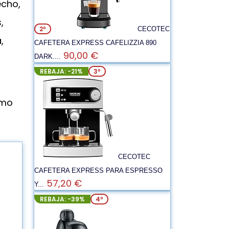
echo,
,
2º
CECOTEC
,
CAFETERA EXPRESS CAFELIZZIA 890
90,00 €
s
DARK....
REBAJA: -21%
3º
ómo
CECOTEC
CAFETERA EXPRESS PARA ESPRESSO
57,20 €
Y...
REBAJA: -39%
4º