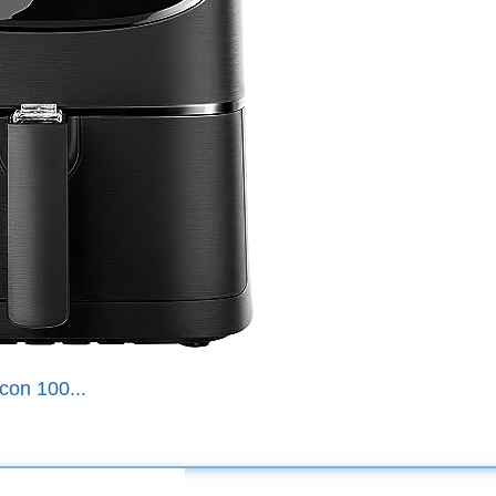
con 100...