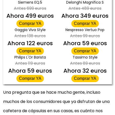
Siemens EQ.5
Delonghi Magnifica S
Antes
699 euros
Antes
489 euros
Ahora
499 euros
Ahora
349 euros
Comprar YA
Comprar YA
Gaggia Viva Style
Nespresso Vertuo Pop
Antes
138 euros
Antes
99 euros
Ahora
122 euros
Ahora
59 euros
Comprar YA
Comprar YA
Philips L'Or Barista
Tassimo Style
Antes
119 euros
Antes
89 euros
Ahora
59 euros
Ahora
32 euros
Comprar YA
Comprar YA
Una pregunta que se hace mucha gente, incluso
muchos de los consumidores que ya disfrutan de una
cafetera de cápsulas en sus casas, es cuánto nos