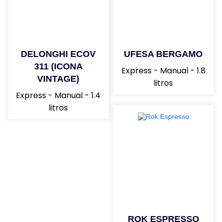
INOXIDABLE)
Capacidad de reservorio de agua (2.1)
Indicador de nivel de agua
Reservorio de agua extraible
DELONGHI ECOV
UFESA BERGAMO
311 (ICONA
Express - Manual - 1.8
Comprar YA
VINTAGE)
litros
Express - Manual - 1.4
litros
ROK ESPRESSO