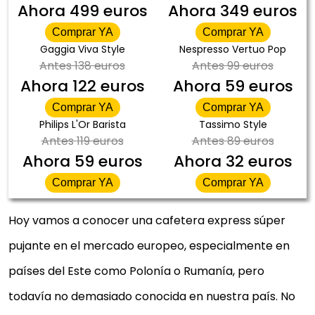
Ahora
499 euros
Ahora
349 euros
Comprar YA
Comprar YA
Gaggia Viva Style
Nespresso Vertuo Pop
Antes
138 euros
Antes
99 euros
Ahora
122 euros
Ahora
59 euros
Comprar YA
Comprar YA
Philips L'Or Barista
Tassimo Style
Antes
119 euros
Antes
89 euros
Ahora
59 euros
Ahora
32 euros
Comprar YA
Comprar YA
Hoy vamos a conocer una cafetera express súper
pujante en el mercado europeo, especialmente en
países del Este como Polonía o Rumanía, pero
todavía no demasiado conocida en nuestra país. No