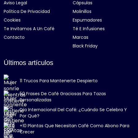
Aviso Legal
Cápsulas
Política De Privacidad
Molinillos
Cookies
Espumadores
Te Invitamos A Un Café
Té E Infusiones
Contacto
Marcas
Black Friday
Últimos artículos
11 Trucos Para Mantenerte Despierto
50 Frases De Café Graciosas Para Tazas
Personalizadas
Día Internacional Del Café: ¿Cuándo Se Celebra Y
Por Qué?
+10 Plantas Que Necesitan Café Como Abono Para
Crecer