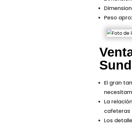
Dimensione
Peso aprox
Venta
Sund
El gran ta
necesitam
La relació
cafeteras
Los detall