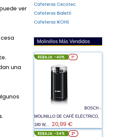
Cafeteras Cecotec
 puede ver
Cafeteras Bialetti
Cafeteras IKOHS
o cesa
Molinillos Más Vendidos
te.
REBAJA: -40%
1º
 dan una
algunos
BOSCH -
.
MOLINILLO DE CAFÉ ELÉCTRICO,
20,99 €
180 W,...
REBAJA: -34%
2º