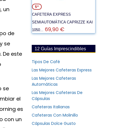
5º
, un
CAFETERA EXPRESS
SEMIAUTOMÁTICA CAPRIZZE KAI
69,90 €
1050...
ipo de
 y se
12 Guías Imprescindibles
. De este
Tipos De Café
o
Las Mejores Cafeteras Express
Las Mejores Cafeteras
Automáticas
o se
Las Mejores Cafeteras De
mbiar el
Cápsulas
Cafeteras Italianas
Morning es
Cafeteras Con Molinillo
io con un
Cápsulas Dolce Gusto