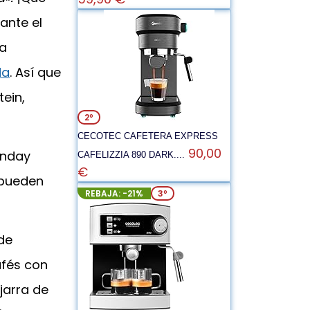
ante el
na
da
. Así que
tein,
2º
CECOTEC CAFETERA EXPRESS
90,00
unday
CAFELIZZIA 890 DARK....
€
 pueden
REBAJA: -21%
3º
de
afés con
 jarra de