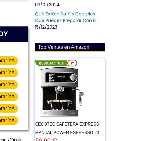
03/01/2024
Qué Es Kahlúa Y 5 Cócteles
Que Puedes Preparar Con Él
15/12/2023
HOY
Top Ventas en Amazon
rar YA
REBAJA: -8%
1º
rar YA
rar YA
rar YA
rar YA
rar YA
CECOTEC CAFETERA EXPRESS
MANUAL POWER ESPRESSO 20....
a».
¡Qué
59,90 €