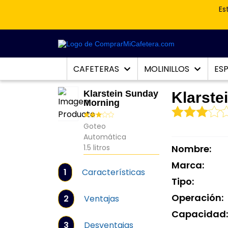
Es
CAFETERAS
MOLINILLOS
ES
Klarstein Sunday
Klarste
Morning
Goteo
Automática
1.5 litros
Nombre:
Marca:
1
Características
Tipo:
Operación:
2
Ventajas
Capacidad
3
Desventajas