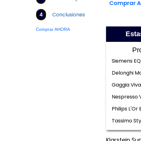
Comprar 
4
Conclusiones
Comprar AHORA
Esta
Pr
Siemens EQ
Delonghi Ma
Gaggia Viva
Nespresso 
Philips L'Or 
Tassimo Sty
Klarstein Su