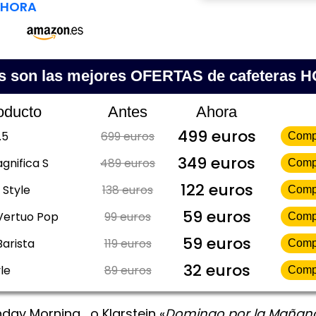
AHORA
s son las mejores OFERTAS de cafeteras 
oducto
Antes
Ahora
499 euros
.5
699 euros
Comp
349 euros
gnifica S
489 euros
Comp
122 euros
 Style
138 euros
Comp
59 euros
Vertuo Pop
99 euros
Comp
59 euros
Barista
119 euros
Comp
32 euros
le
89 euros
Comp
nday Morning… o Klarstein «
Domingo por la Mañan