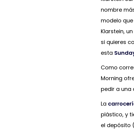
nombre más 
modelo que 
Klarstein, u
si quieres c
esta
Sunday
Como corres
Morning ofr
pedir a una 
La
carrocer
plástico, y
el depósito 