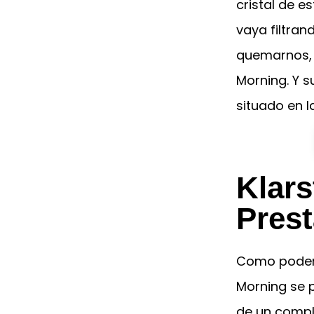
cristal de 
vaya filtran
quemarnos, 
Morning. Y s
situado en 
Klar
Prest
Como podemo
Morning se 
de un compl