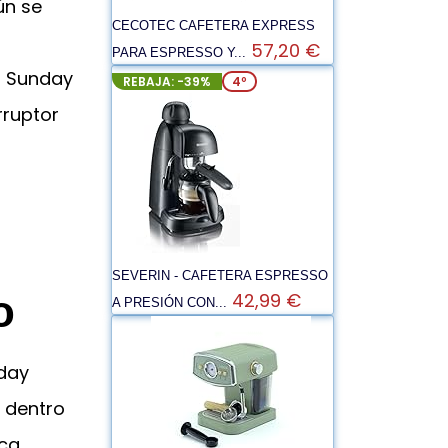
ún se
CECOTEC CAFETERA EXPRESS
57,20 €
PARA ESPRESSO Y...
a Sunday
REBAJA: -39%
4º
rruptor
SEVERIN - CAFETERA ESPRESSO
o
42,99 €
A PRESIÓN CON...
day
 dentro
rca