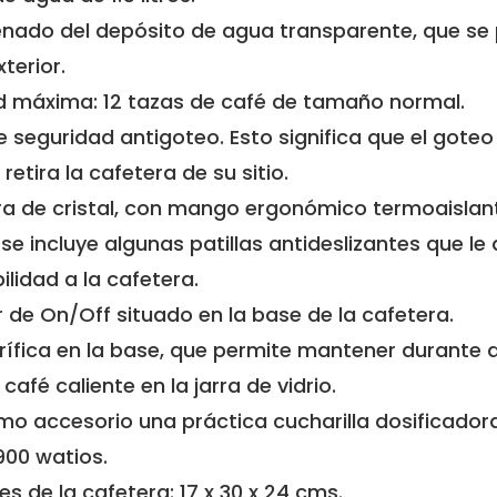
lenado del depósito de agua transparente, que se
terior.
 máxima: 12 tazas de café de tamaño normal.
 seguridad antigoteo. Esto significa que el gote
retira la cafetera de su sitio.
rra de cristal, con mango ergonómico termoaislan
 se incluye algunas patillas antideslizantes que le
ilidad a la cafetera.
r de On/Off situado en la base de la cafetera.
rífica en la base, que permite mantener durante 
café caliente en la jarra de vidrio.
mo accesorio una práctica cucharilla dosificadora
900 watios.
s de la cafetera: 17 x 30 x 24 cms.