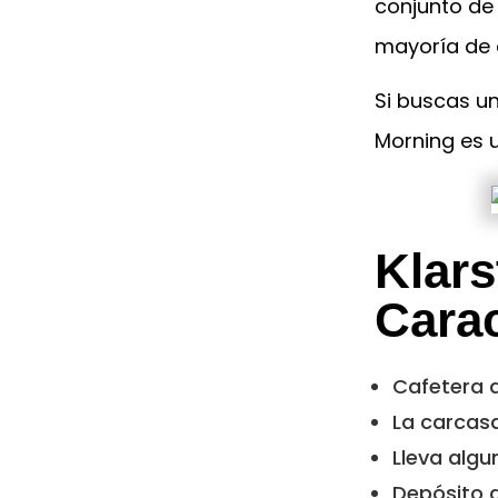
conjunto de
mayoría de 
Si buscas u
Morning es 
Klar
Carac
Cafetera d
La carcasa
Lleva algu
Depósito d