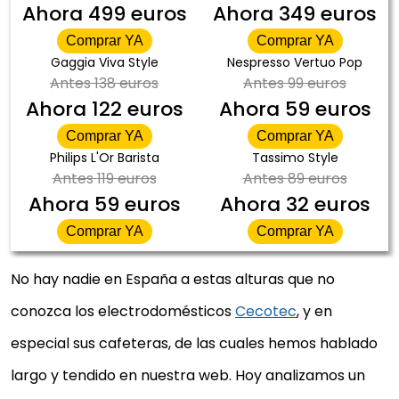
Ahora
499 euros
Ahora
349 euros
Comprar YA
Comprar YA
Gaggia Viva Style
Nespresso Vertuo Pop
Antes
138 euros
Antes
99 euros
Ahora
122 euros
Ahora
59 euros
Comprar YA
Comprar YA
Philips L'Or Barista
Tassimo Style
Antes
119 euros
Antes
89 euros
Ahora
59 euros
Ahora
32 euros
Comprar YA
Comprar YA
No hay nadie en España a estas alturas que no
conozca los electrodomésticos
Cecotec
, y en
especial sus cafeteras, de las cuales hemos hablado
largo y tendido en nuestra web. Hoy analizamos un