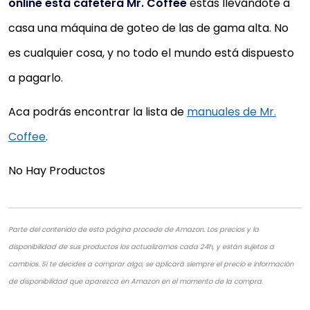
online esta cafetera Mr. Coffee
estás llevándote a
casa una máquina de goteo de las de gama alta. No
es cualquier cosa, y no todo el mundo está dispuesto
a pagarlo.
Aca podrás encontrar la lista de
manuales de Mr.
Coffee
.
No Hay Productos
Parte del contenido de esta página procede de Amazon. Los precios y la
disponibilidad de sus productos los actualizamos cada 24h, y están sujetos a
cambios. Si te decides a comprar algo, se aplicará siempre el precio e información
de disponibilidad que aparezca en Amazon en el momento de la compra.