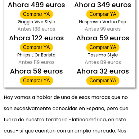
Ahora
499 euros
Ahora
349 euros
Comprar YA
Comprar YA
Gaggia Viva Style
Nespresso Vertuo Pop
Antes
138 euros
Antes
99 euros
Ahora
122 euros
Ahora
59 euros
Comprar YA
Comprar YA
Philips L'Or Barista
Tassimo Style
Antes
119 euros
Antes
89 euros
Ahora
59 euros
Ahora
32 euros
Comprar YA
Comprar YA
Hoy vamos a hablar de una de esas marcas que no
son excesivamente conocidas en España, pero que
fuera de nuestro territorio -latinoamérica, en este
caso- sí que cuentan con un amplio mercado. Nos