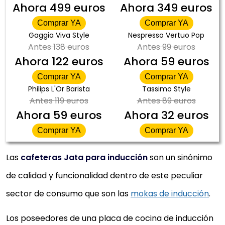
Ahora
499 euros
Ahora
349 euros
Comprar YA
Comprar YA
Gaggia Viva Style
Nespresso Vertuo Pop
Antes
138 euros
Antes
99 euros
Ahora
122 euros
Ahora
59 euros
Comprar YA
Comprar YA
Philips L'Or Barista
Tassimo Style
Antes
119 euros
Antes
89 euros
Ahora
59 euros
Ahora
32 euros
Comprar YA
Comprar YA
Las
cafeteras Jata para inducción
son un sinónimo
de calidad y funcionalidad dentro de este peculiar
sector de consumo que son las
mokas de inducción
.
Los poseedores de una placa de cocina de inducción