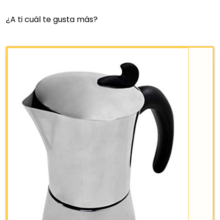
INDUCCIÓN. ASA...
¿A ti cuál te gusta más?
Cafetera inoxidable italiana por inducción Odin de 
tazas, con acabado pulido en espejo. Apta para
cualquier tipo de cocina.
Tratamiento interior “Sand Blaster” en caldera y
cuerpo superior, especial antióxido. Acabado pulido
espejo.
Asa maciza. Apta para todas las cocinas, incluida
inducción.
Fabricada en acero inoxidable.
DIÁMETRO DEL FONDO: 8,5 centímetros
18,31 €
25,19 €
−27%
Comprar YA