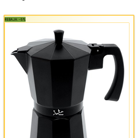
JATA HOGAR CAX4 CAFETERA ITALIANA
INDUCCION INOX, GRIS, PEQUEÑO
Tratamiento interior "Sand Blaster" en caldera y
cuerpo superior
Cuerpo especial antioxido
Inducción
Fabricada en acero inoxidable
Acabado pulido espejo