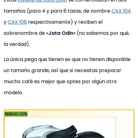
Interior especial antioxido
Cuerpo de aluminio
tamaños (para 4 y para 6 tazas, de nombre
CAX 104
Inducción
y
CAX 106
respectivamente) y reciben el
sobrenombre de «
Jata Odin
» (no sabemos por qué,
Comprar YA
la verdad).
La única pega que tienen es que no tienen disponible
un tamaño grande, así que si necesitas preparar
mucho café es mejor que optes por algún otro
modelo.