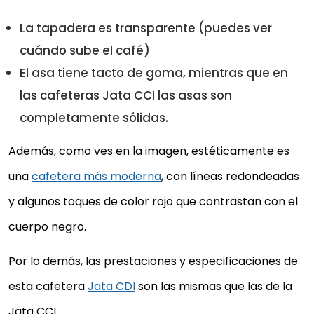
La tapadera es transparente (puedes ver
cuándo sube el café)
El asa tiene tacto de goma, mientras que en
las cafeteras Jata CCI las asas son
completamente sólidas.
Además, como ves en la imagen, estéticamente es
JATA HOGAR CCI6 CAFETERA ITALIANA
una
cafetera más moderna
, con líneas redondeadas
INDUCCION, NEGRO
y algunos toques de color rojo que contrastan con el
Interior cerámico
Cuerpo de aluminio
cuerpo negro.
Inducción
Por lo demás, las prestaciones y especificaciones de
26,28 €
esta cafetera
Jata CDI
son las mismas que las de la
Comprar YA
Jata CCI.