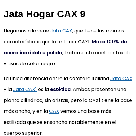
Jata Hogar CAX 9
Llegamos a la serie
Jata CAX
; que tiene las mismas
características que la anterior CAX1.
Moka 100% de
acero inoxidable pulido
, tratamiento contra el óxido,
y asas de color negro.
La única diferencia entre la cafetera italiana
Jata CAX
y la
Jata CAX1
es la
estética
. Ambas presentan una
planta cilíndrica, sin aristas, pero la CAX1 tiene la base
más ancha, y en la
CAX
vemos una base más
JATA HOGAR CAX106 - CAFETERA ITALIA
estilizada que se ensancha notablemente en el
DE ACERO INOXIDABLE. 6 TAZAS. APTA
cuerpo superior.
PARA TODAS LAS COCINAS, INCLUIDA