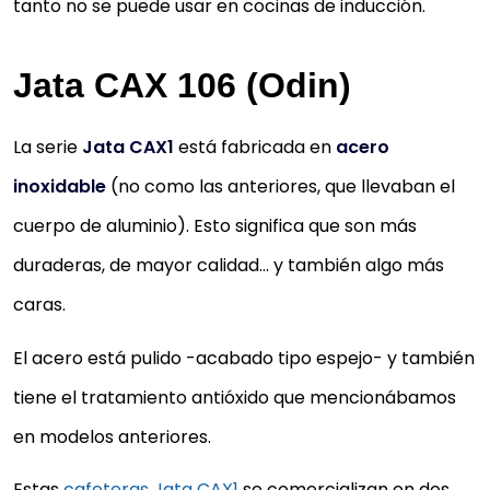
tanto no se puede usar en cocinas de inducción.
Jata CAX 106 (Odin)
La serie
Jata CAX1
está fabricada en
acero
inoxidable
(no como las anteriores, que llevaban el
cuerpo de aluminio). Esto significa que son más
duraderas, de mayor calidad… y también algo más
caras.
El acero está pulido -acabado tipo espejo- y también
tiene el tratamiento antióxido que mencionábamos
JATA HOGAR CAFETERA ITALIANA
en modelos anteriores.
INDUCCION, NEGRO Y ROJO
Estas
cafeteras Jata CAX1
se comercializan en dos