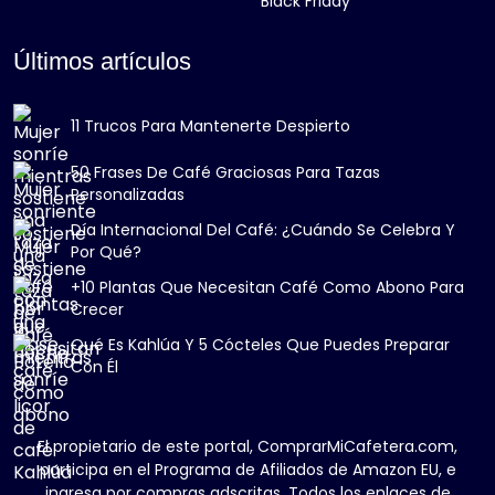
Black Friday
Últimos artículos
11 Trucos Para Mantenerte Despierto
50 Frases De Café Graciosas Para Tazas
Personalizadas
Día Internacional Del Café: ¿Cuándo Se Celebra Y
Por Qué?
+10 Plantas Que Necesitan Café Como Abono Para
Crecer
Qué Es Kahlúa Y 5 Cócteles Que Puedes Preparar
Con Él
El propietario de este portal, ComprarMiCafetera.com,
participa en el Programa de Afiliados de Amazon EU, e
ingresa por compras adscritas. Todos los enlaces de