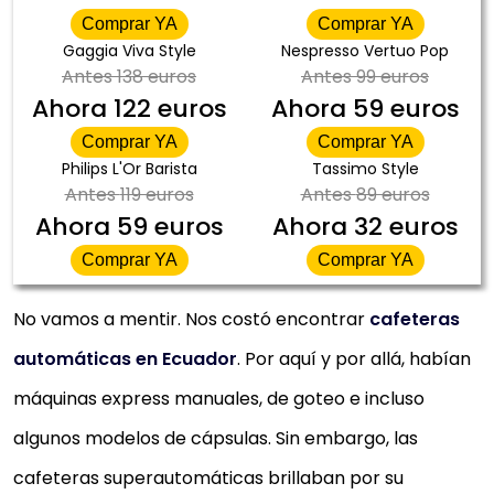
Comprar YA
Comprar YA
Gaggia Viva Style
Nespresso Vertuo Pop
Antes
138 euros
Antes
99 euros
Ahora
122 euros
Ahora
59 euros
Comprar YA
Comprar YA
Philips L'Or Barista
Tassimo Style
Antes
119 euros
Antes
89 euros
Ahora
59 euros
Ahora
32 euros
Comprar YA
Comprar YA
No vamos a mentir. Nos costó encontrar
cafeteras
automáticas en Ecuador
. Por aquí y por allá, habían
máquinas express manuales, de goteo e incluso
algunos modelos de cápsulas. Sin embargo, las
cafeteras superautomáticas brillaban por su