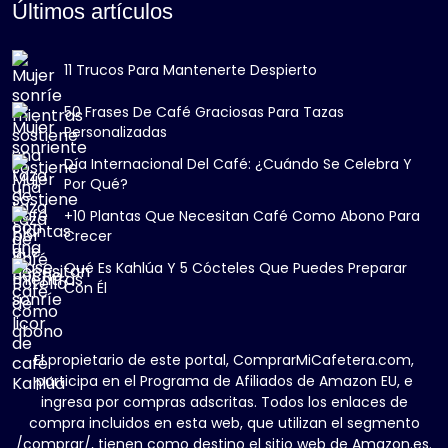
Últimos artículos
11 Trucos Para Mantenerte Despierto
50 Frases De Café Graciosas Para Tazas
Personalizadas
Día Internacional Del Café: ¿Cuándo Se Celebra Y
Por Qué?
+10 Plantas Que Necesitan Café Como Abono Para
Crecer
Qué Es Kahlúa Y 5 Cócteles Que Puedes Preparar
Con Él
El propietario de este portal, ComprarMiCafetera.com,
participa en el Programa de Afiliados de Amazon EU, e
ingresa por compras adscritas. Todos los enlaces de
compra incluidos en esta web, que utilizan el segmento
/comprar/, tienen como destino el sitio web de Amazon.es.