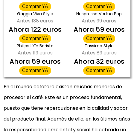
Comprar YA
Comprar YA
Gaggia Viva Style
Nespresso Vertuo Pop
Antes
138 euros
Antes
99 euros
Ahora
122 euros
Ahora
59 euros
Comprar YA
Comprar YA
Philips L'Or Barista
Tassimo Style
Antes
119 euros
Antes
89 euros
Ahora
59 euros
Ahora
32 euros
Comprar YA
Comprar YA
En el mundo cafetero existen muchas maneras de
procesar el café. Este es un proceso fundamental,
puesto que tiene repercusiones en la calidad y sabor
del producto final. Además de ello, en los últimos años
la responsabilidad ambiental y social ha cobrado un