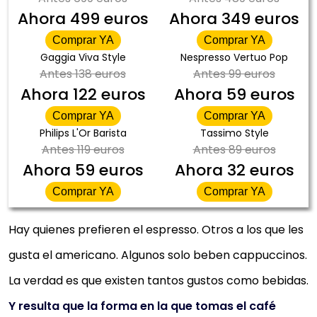
Ahora
499 euros
Ahora
349 euros
Comprar YA
Comprar YA
Gaggia Viva Style
Nespresso Vertuo Pop
Antes
138 euros
Antes
99 euros
Ahora
122 euros
Ahora
59 euros
Comprar YA
Comprar YA
Philips L'Or Barista
Tassimo Style
Antes
119 euros
Antes
89 euros
Ahora
59 euros
Ahora
32 euros
Comprar YA
Comprar YA
Hay quienes prefieren el espresso. Otros a los que les
gusta el americano. Algunos solo beben cappuccinos.
La verdad es que existen tantos gustos como bebidas.
Y resulta que la forma en la que tomas el café