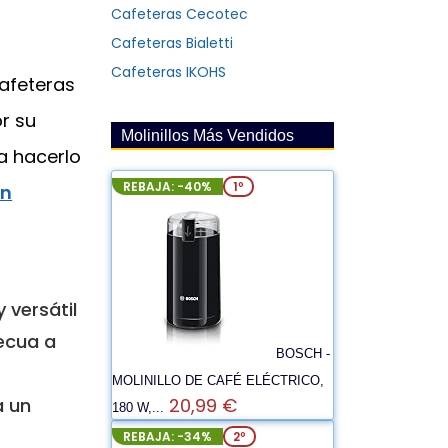
Cafeteras Cecotec
Cafeteras Bialetti
Cafeteras IKOHS
afeteras
r su
Molinillos Más Vendidos
ra hacerlo
REBAJA: -40%
1º
in
 versátil
decua a
BOSCH -
MOLINILLO DE CAFÉ ELÉCTRICO,
a un
20,99 €
180 W,...
REBAJA: -34%
2º