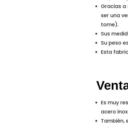
Gracias a
ser una ve
tome).
Sus medida
Su peso es
Esta fabri
Venta
Es muy res
acero inox
También, es