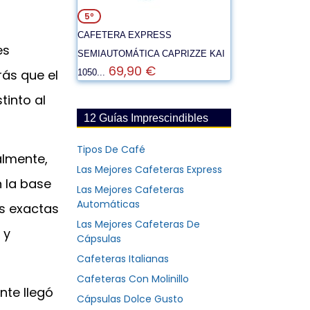
5º
CAFETERA EXPRESS
es
SEMIAUTOMÁTICA CAPRIZZE KAI
69,90 €
rás que el
1050...
tinto al
12 Guías Imprescindibles
Tipos De Café
almente,
Las Mejores Cafeteras Express
n la base
Las Mejores Cafeteras
Automáticas
s exactas
Las Mejores Cafeteras De
 y
Cápsulas
Cafeteras Italianas
Cafeteras Con Molinillo
nte llegó
Cápsulas Dolce Gusto