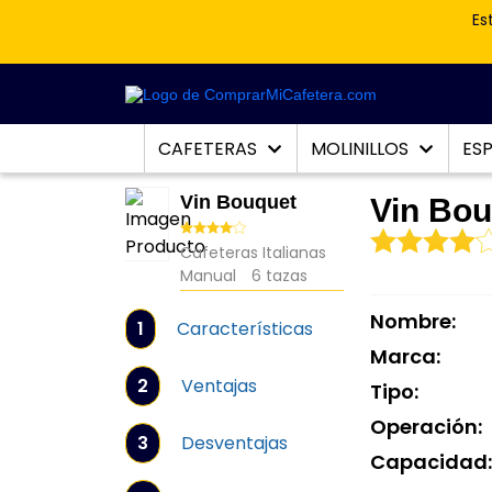
Es
CAFETERAS
MOLINILLOS
ES
Vin Bouquet
Vin Bou
Cafeteras Italianas
Manual
6 tazas
Nombre:
1
Características
Marca:
2
Ventajas
Tipo:
Operación:
3
Desventajas
Capacidad