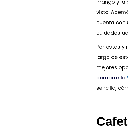
mango y la b
vista. Ademá
cuenta con u
cuidados ad
Por estas y
largo de est
mejores opci
comprar la
sencilla, có
Cafe