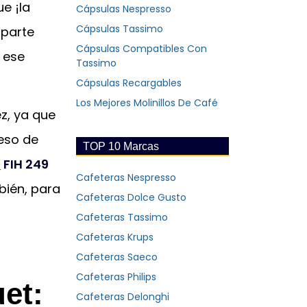
e ¡la
Cápsulas Nespresso
Cápsulas Tassimo
 parte
Cápsulas Compatibles Con
n ese
Tassimo
Cápsulas Recargables
Los Mejores Molinillos De Café
ez, ya que
ceso de
TOP 10 Marcas
t
FIH 249
Cafeteras Nespresso
bién, para
Cafeteras Dolce Gusto
Cafeteras Tassimo
Cafeteras Krups
Cafeteras Saeco
Cafeteras Philips
uet:
Cafeteras Delonghi