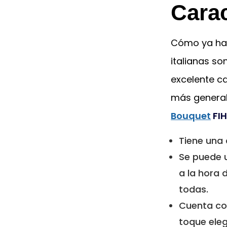
Carac
Cómo ya hab
italianas so
excelente ca
más general
Bouquet
FIH
Tiene una
Se puede ut
a la hora 
todas.
Cuenta co
toque eleg