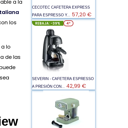
able a la
CECOTEC CAFETERA EXPRESS
italiana
57,20 €
PARA ESPRESSO Y...
con los
REBAJA: -39%
4º
a lo
na de las
 puede
 sea
SEVERIN - CAFETERA ESPRESSO
42,99 €
A PRESIÓN CON...
iew