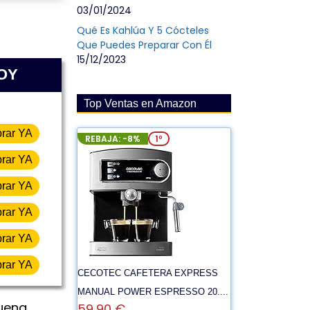
03/01/2024
Qué Es Kahlúa Y 5 Cócteles
Que Puedes Preparar Con Él
15/12/2023
HOY
Top Ventas en Amazon
rar YA
REBAJA: -8%
1º
rar YA
rar YA
rar YA
rar YA
rar YA
CECOTEC CAFETERA EXPRESS
MANUAL POWER ESPRESSO 20....
buena
59,90 €