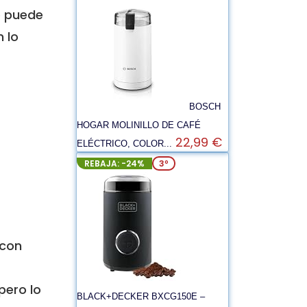
o puede
 lo
BOSCH
HOGAR MOLINILLO DE CAFÉ
22,99 €
ELÉCTRICO, COLOR...
REBAJA: -24%
3º
 con
pero lo
BLACK+DECKER BXCG150E –