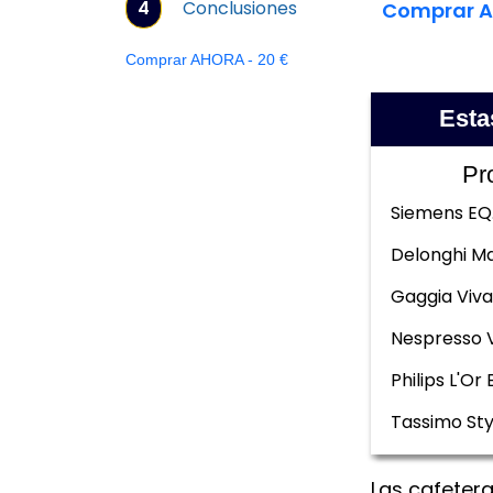
4
Conclusiones
Comprar A
Comprar AHORA - 20 €
Esta
Pr
Siemens EQ
Delonghi Ma
Gaggia Viva
Nespresso 
Philips L'Or 
Tassimo Sty
Las cafetera