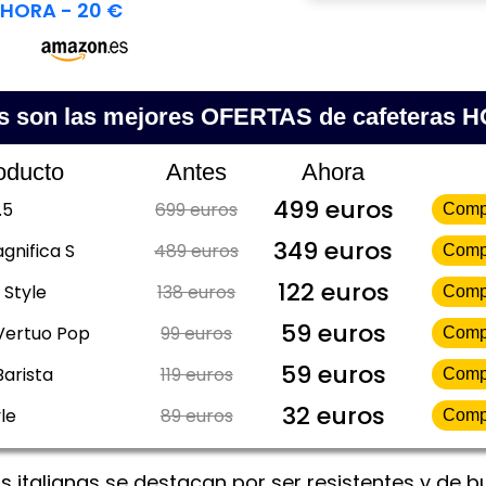
HORA - 20 €
s son las mejores OFERTAS de cafeteras 
oducto
Antes
Ahora
499 euros
.5
699 euros
Comp
349 euros
gnifica S
489 euros
Comp
122 euros
 Style
138 euros
Comp
59 euros
Vertuo Pop
99 euros
Comp
59 euros
Barista
119 euros
Comp
32 euros
le
89 euros
Comp
s italianas se destacan por ser resistentes y de 