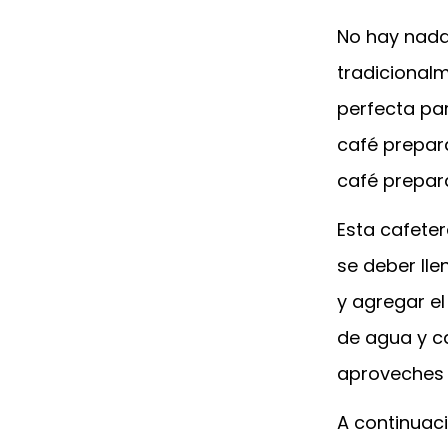
No hay nada
tradicionalm
perfecta par
café prepara
café prepa
Esta cafeter
se deber lle
y agregar e
de agua y c
aproveches 
A continuaci