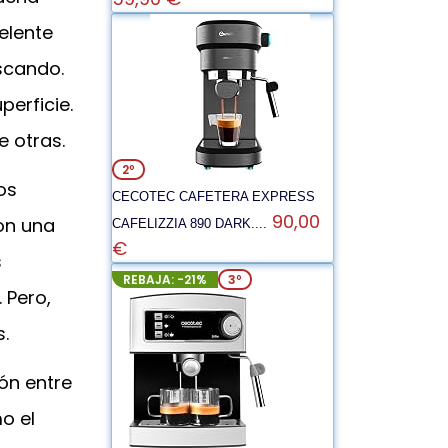
elente
scando.
erficie.
e otras.
2º
os
CECOTEC CAFETERA EXPRESS
90,00
con una
CAFELIZZIA 890 DARK....
€
s
REBAJA: -21%
3º
 Pero,
.
ón entre
o el