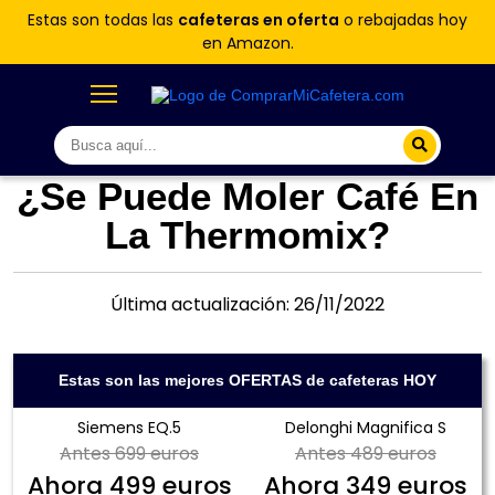
Estas son todas las
cafeteras en oferta
o rebajadas hoy
en Amazon.
¿Se Puede Moler Café En
La Thermomix?
Última actualización: 26/11/2022
Estas son las mejores OFERTAS de cafeteras HOY
Siemens EQ.5
Delonghi Magnifica S
Antes
699 euros
Antes
489 euros
Ahora
499 euros
Ahora
349 euros