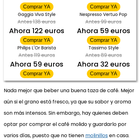
Comprar YA
Comprar YA
Gaggia Viva Style
Nespresso Vertuo Pop
Antes
138 euros
Antes
99 euros
Ahora
122 euros
Ahora
59 euros
Comprar YA
Comprar YA
Philips L'Or Barista
Tassimo Style
Antes
119 euros
Antes
89 euros
Ahora
59 euros
Ahora
32 euros
Comprar YA
Comprar YA
Nada mejor que beber una buena taza de café. Mejor
aún si el grano está fresco, ya que su sabor y aroma
son más intensos. Sin embargo, hay quienes deben
optar por comprar el café molido y guardarlo por
varios días, puesto que no tienen
molinillos
en casa.