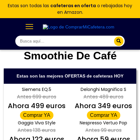
Estas son todas las
cafeteras en oferta
o rebajadas hoy
en Amazon.
Smoothie De Café
Estas son las mejores OFERTAS de cafeteras HOY
Siemens EQ.5
Delonghi Magnifica S
Antes
699 euros
Antes
489 euros
Ahora
499 euros
Ahora
349 euros
Comprar YA
Comprar YA
Gaggia Viva Style
Nespresso Vertuo Pop
Antes
138 euros
Antes
99 euros
Ahora
122 euros
Ahora
59 euros