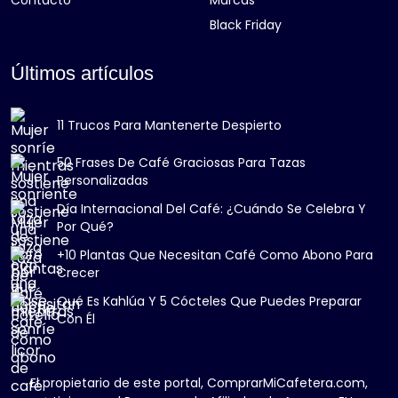
Contacto
Marcas
Black Friday
Últimos artículos
11 Trucos Para Mantenerte Despierto
50 Frases De Café Graciosas Para Tazas
Personalizadas
Día Internacional Del Café: ¿Cuándo Se Celebra Y
Por Qué?
+10 Plantas Que Necesitan Café Como Abono Para
Crecer
Qué Es Kahlúa Y 5 Cócteles Que Puedes Preparar
Con Él
El propietario de este portal, ComprarMiCafetera.com,