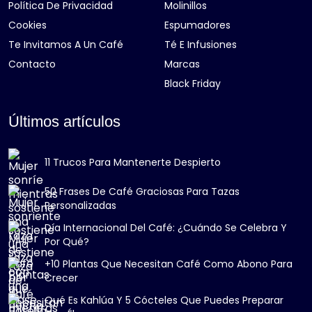
Política De Privacidad
Molinillos
Cookies
Espumadores
Te Invitamos A Un Café
Té E Infusiones
Contacto
Marcas
Black Friday
Últimos artículos
11 Trucos Para Mantenerte Despierto
50 Frases De Café Graciosas Para Tazas
Personalizadas
Día Internacional Del Café: ¿Cuándo Se Celebra Y
Por Qué?
+10 Plantas Que Necesitan Café Como Abono Para
Crecer
Qué Es Kahlúa Y 5 Cócteles Que Puedes Preparar