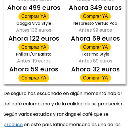
Ahora
499 euros
Ahora
349 euros
Comprar YA
Comprar YA
Gaggia Viva Style
Nespresso Vertuo Pop
Antes
138 euros
Antes
99 euros
Ahora
122 euros
Ahora
59 euros
Comprar YA
Comprar YA
Philips L'Or Barista
Tassimo Style
Antes
119 euros
Antes
89 euros
Ahora
59 euros
Ahora
32 euros
Comprar YA
Comprar YA
De seguro has escuchado en algún momento hablar
del café colombiano y de la calidad de su producción.
Según varios estudios y rankings el café que se
produce
en este país latinoamericano es uno de los