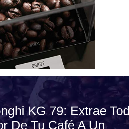
onghi KG 79: Extrae To
or De Tu Café A Un