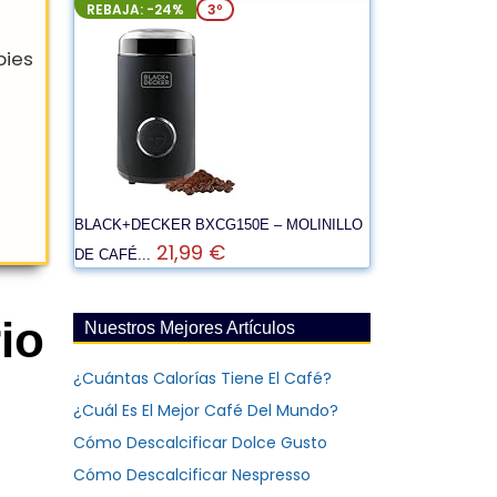
REBAJA: -24%
3º
BLACK+DECKER BXCG150E – MOLINILLO
21,99 €
DE CAFÉ...
table, pies
io
Nuestros Mejores Artículos
¿Cuántas Calorías Tiene El Café?
¿Cuál Es El Mejor Café Del Mundo?
Cómo Descalcificar Dolce Gusto
Cómo Descalcificar Nespresso