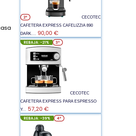
2º
CECOTEC
CAFETERA EXPRESS CAFELIZZIA 890
casa
90,00 €
DARK....
REBAJA: -21%
3º
CECOTEC
CAFETERA EXPRESS PARA ESPRESSO
57,20 €
Y...
REBAJA: -39%
4º