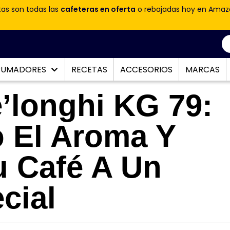
tas son todas las
cafeteras en oferta
o rebajadas hoy en Amaz
PUMADORES
RECETAS
ACCESORIOS
MARCAS
e’longhi KG 79:
o El Aroma Y
u Café A Un
cial