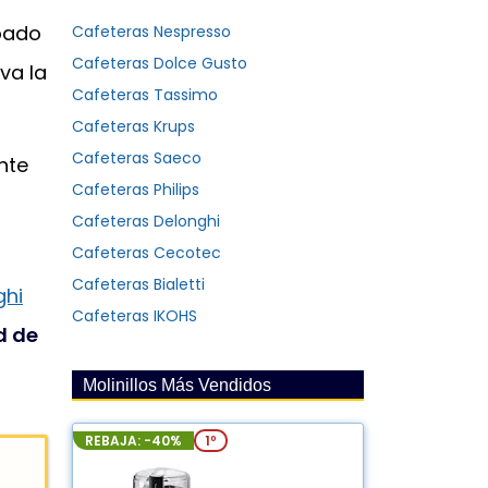
ipado
Cafeteras Nespresso
Cafeteras Dolce Gusto
va la
Cafeteras Tassimo
Cafeteras Krups
Cafeteras Saeco
nte
Cafeteras Philips
Cafeteras Delonghi
Cafeteras Cecotec
Cafeteras Bialetti
ghi
Cafeteras IKOHS
d de
Molinillos Más Vendidos
REBAJA: -40%
1º