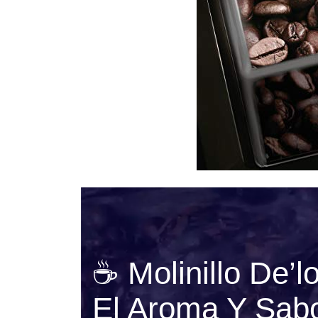
☕ Molinillo De’l
El Aroma Y Sab