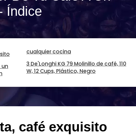
- Índice
cualquier cocina
sito
3 De'Longhi KG 79 Molinillo de café, 110
 un
W, 12 Cups, Plástico, Negro
n
a, café exquisito