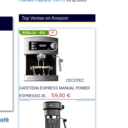
Puedes Preparar Con Él
15/12/2023
Top Ventas en Amazon
REBAJA: -8%
1º
CECOTEC
CAFETERA EXPRESS MANUAL POWER
59,90 €
ESPRESSO 20....
café