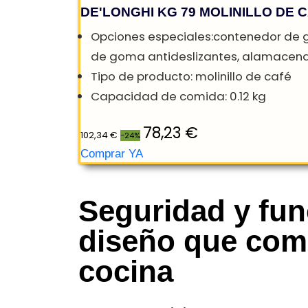
DE'LONGHI KG 79 MOLINILLO D
Opciones especiales:contenedor d
Seguridad y fun
de goma antideslizantes, alamace
diseño que com
Tipo de producto: molinillo de caf
cocina
Capacidad de comida: 0.12 kg
78,23 €
102,34 €