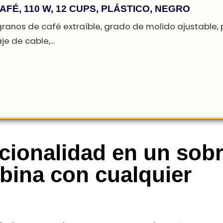
E CAFÉ, 110 W, 12 CUPS, PLÁSTICO, NEGRO
e granos de café extraíble, grado de molido ajus
cionalidad en un sobr
naje de cable,...
bina con cualquier
é