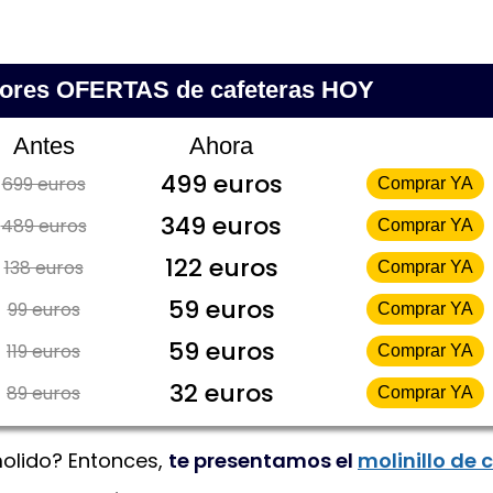
jores OFERTAS de cafeteras HOY
Antes
Ahora
499 euros
699 euros
Comprar YA
349 euros
489 euros
Comprar YA
122 euros
138 euros
Comprar YA
59 euros
99 euros
Comprar YA
59 euros
119 euros
Comprar YA
32 euros
89 euros
Comprar YA
molido? Entonces,
te presentamos el
molinillo de 