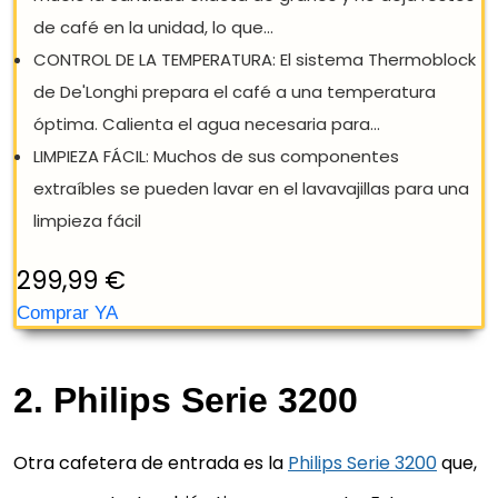
DEL GRANO A LA TAZA: Disfruta de un café a la taza. 
cafetera muele los granos frescos antes de su uso.
Incluye un recipiente para granos...
TECNOLOGÍA DE MOLIDO: Tecnología integrada para
disfrutar de granos recién molidos con un nivel de
molido ajustable. Molinillos cónicos...
EL CAFÉ MÁS FRESCO: La tecnología de la cafetera
muele la cantidad exacta de granos y no deja rest
de café en la unidad, lo que...
CONTROL DE LA TEMPERATURA: El sistema Thermoblo
de De'Longhi prepara el café a una temperatura
2. Philips Serie 3200
óptima. Calienta el agua necesaria para...
LIMPIEZA FÁCIL: Muchos de sus componentes
Otra cafetera de entrada es la
Philips Serie 3200
que,
extraíbles se pueden lavar en el lavavajillas para un