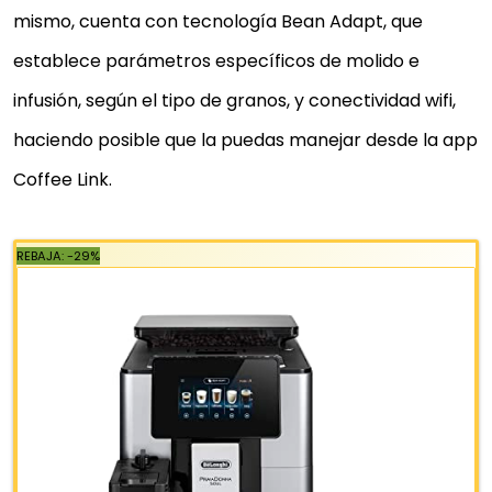
vez con su botella graduada de 600 ml, que podrás
mismo, cuenta con tecnología Bean Adapt, que
conectar directamente a la cafetera...
establece parámetros específicos de molido e
11 bebidas personalizables y un doble sistema
infusión, según el tipo de granos, y conectividad wifi,
Quattro Force, que permite un molido rápido, filtra
haciendo posible que la puedas manejar desde la app
optimizado, gran compactación y un...
Coffee Link.
Cafetera superautomatica siempre oportuna y
cómoda de usar con un frontal inclinado acabado
premium, boquilla de café ajustable, acceso...
649,00 €
949,99 €
−32%
Comprar YA