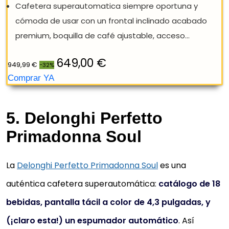
KRUPS INTUITION PREFERENCE EA8738
CAFETERA SUPERAUTOMÁTICA,
PANTALLA TÁCTIL COLOR, MÁQUINA DE
CAFÉ CON INDICADORES...
5. Delonghi Perfetto
Esta cafetera te ofrece una experiencia premium
Primadonna Soul
desde el primer toque; la interfaz, inmersiva, intuitiv
y sencilla, cuenta con un diseño...
La
Delonghi Perfetto Primadonna Soul
es una
Personaliza y guarda hasta 8 de tus bebidas
auténtica cafetera superautomática:
catálogo de 18
favoritas para que disfrutes de una experiencia
bebidas, pantalla tácil a color de 4,3 pulgadas, y
sencilla y personalizada; incluso si son bebidas...
(¡claro esta!) un espumador automático
. Así
Tiene capacidad para preparar 2 cafés con leche a 