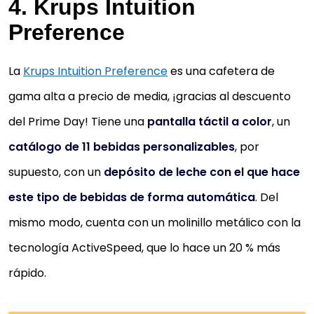
4. Krups Intuition
LatteCremaSystem para la preparación automátic
Preference
con leche. Facilidad de uso gracias al nuevo panel 
control con iconos de colores
La
Krups Intuition Preference
es una cafetera de
ESPUMADOR DE LECHE - Espumador de leche manual
gama alta a precio de media, ¡gracias al descuento
para preparaciones con leche o agua caliente para
del Prime Day! Tiene una
pantalla táctil a color
, un
tés e infusiones
catálogo de 11 bebidas personalizables
, por
FACILIDAD DE USO gracias al nuevo panel de control
supuesto, con un
depósito de leche con el que hace
con iconos de colores
FÁCIL LIMPIEZA - Fácil mantenimiento y limpieza, con
este tipo de bebidas de forma automática
. Del
función de limpieza automática y componentes
mismo modo, cuenta con un molinillo metálico con la
aptos para el lavavajillas
tecnología ActiveSpeed, que lo hace un 20 % más
rápido.
539,90 €
569,90 €
−5%
Comprar YA