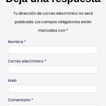
” y app Coffee Link para la máxima facilidad de uso
interacción
Tu dirección de correo electrónico no será
Un experto en café a tu alcance: te permite
publicada.
Los campos obligatorios están
optimizar la extracción y el resultado del café con
solo unos pocos toques en la app Coffee...
marcados con
*
Nombre
*
999,00 €
1.399,00 €
−29%
Análisis
Comprar YA
Correo electrónico
*
Web
Comentario
*