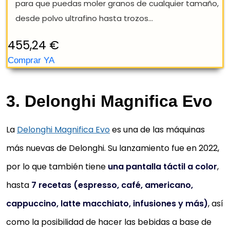
Panarello obtén leche perfectamente texturada,
diseñado con solo dos componentes para una...
Control simplificado: Cuenta con una pantalla tácti
intuitiva que te permite seleccionar con facilidad el
café perfecto según tu ánimo.
Personaliza tu experiencia de café: Ajusta la
3. Delonghi Magnifica Evo
intensidad y la cantidad de tu bebida con el menú 
Coffee Choice. Con tres ajustes para...
La
Delonghi Magnifica Evo
es una de las máquinas
Filtro potente y mantenimiento fácil: Gracias al
sistema AquaClean, disfruta de agua clara y
más nuevas de Delonghi. Su lanzamiento fue en 2022,
purificada - Al cambiar el filtro cuando la...
por lo que también tiene
una pantalla táctil a color
,
Potente molinillo: 100 % De cerámica - Con 12 ajuste
hasta
7 recetas (espresso, café, americano,
para que puedas moler granos de cualquier tamañ
cappuccino, latte macchiato, infusiones y más)
, así
desde polvo ultrafino hasta trozos...
como la posibilidad de hacer las bebidas a base de