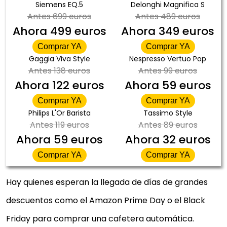
Siemens EQ.5
Delonghi Magnifica S
Antes
699 euros
Antes
489 euros
Ahora
499 euros
Ahora
349 euros
Comprar YA
Comprar YA
Gaggia Viva Style
Nespresso Vertuo Pop
Antes
138 euros
Antes
99 euros
Ahora
122 euros
Ahora
59 euros
Comprar YA
Comprar YA
Philips L'Or Barista
Tassimo Style
Antes
119 euros
Antes
89 euros
Ahora
59 euros
Ahora
32 euros
Comprar YA
Comprar YA
Hay quienes esperan la llegada de días de grandes
descuentos como el Amazon Prime Day o el Black
Friday para comprar una cafetera automática.