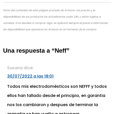
Parte del contenido de esta página procede de Amazon. Los precios y la
disponibilidad de sus productos los actualizamos cada 24h, y están sujetos a
cambios. Si te decides a comprar algo, se aplicará siempre el precio e información
de disponibilidad que aparezca en Amazon en el momento de la compra.
Una respuesta a “Neff”
Susana
dice:
30/07/2022 a las 18:01
Todos mis electrodomésticos son NEFFF y todos
ellos han fallado desde el principio, en garantia
nos los cambiaron y despues de terminar la
granatia se han vuelto a estropear.