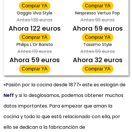
Comprar YA
Comprar YA
Gaggia Viva Style
Nespresso Vertuo Pop
Antes
138 euros
Antes
99 euros
Ahora
122 euros
Ahora
59 euros
Comprar YA
Comprar YA
Philips L'Or Barista
Tassimo Style
Antes
119 euros
Antes
89 euros
Ahora
59 euros
Ahora
32 euros
Comprar YA
Comprar YA
«Pasión por la cocina desde 1877» este es eslogan de
Neff
y si lo desglosamos, podemos obtener muchos
datos importantes. Para empezar que aman la
cocina y todo lo que está relacionado con ella, por
ello se dedican a la fabricanción de