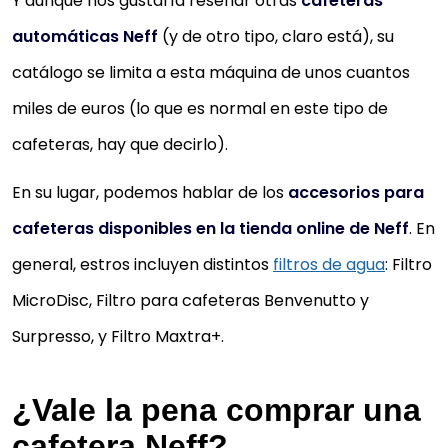
Y aunque nos gustaría reseñar otras
cafeteras
Adecuado para filtros de agua Brita Intenza, reduc
el contenido de cal del agua y reduce los olores y l
automáticas Neff
(y de otro tipo, claro está), su
sustancias que no desean el sabor
catálogo se limita a esta máquina de unos cuantos
miles de euros (lo que es normal en este tipo de
Comprar YA
cafeteras, hay que decirlo).
En su lugar, podemos hablar de los
accesorios para
cafeteras disponibles en la tienda online de Neff
. En
general, estros incluyen distintos
filtros de agua
: Filtro
MicroDisc, Filtro para cafeteras Benvenutto y
Surpresso, y Filtro Maxtra+.
¿Vale la pena comprar una
cafetera Neff?