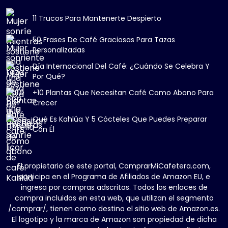
11 Trucos Para Mantenerte Despierto
50 Frases De Café Graciosas Para Tazas
Personalizadas
Día Internacional Del Café: ¿Cuándo Se Celebra Y
Por Qué?
+10 Plantas Que Necesitan Café Como Abono Para
Crecer
Qué Es Kahlúa Y 5 Cócteles Que Puedes Preparar
Con Él
El propietario de este portal, ComprarMiCafetera.com,
participa en el Programa de Afiliados de Amazon EU, e
ingresa por compras adscritas. Todos los enlaces de
compra incluidos en esta web, que utilizan el segmento
/comprar/, tienen como destino el sitio web de Amazon.es.
El logotipo y la marca de Amazon son propiedad de dicha