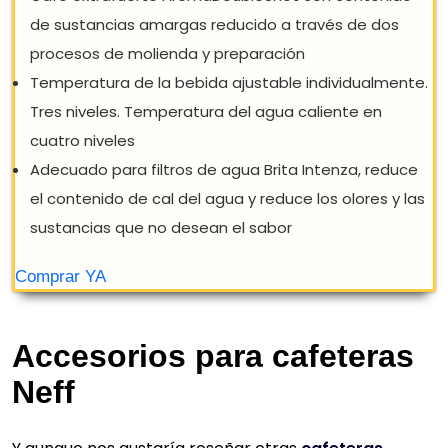
NEFF CKS1561N - CAFETERA DE GOTEO
EMPOTRABLE (ACERO INOXIDABLE,
SISTEMA SENSOFLOW)
El innovador sistema de calefacción garantiza el
máximo aroma
Preparación de café con leche One Touch con solo
pulsar un botón
Café extrafuerte AromaDoubleShot con contenido
de sustancias amargas reducido a través de dos
procesos de molienda y preparación
Accesorios para cafeteras
Temperatura de la bebida ajustable individualment
Neff
Tres niveles. Temperatura del agua caliente en
cuatro niveles