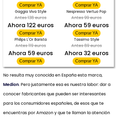
Comprar YA
Comprar YA
Gaggia Viva Style
Nespresso Vertuo Pop
Antes
138 euros
Antes
99 euros
Ahora
122 euros
Ahora
59 euros
Comprar YA
Comprar YA
Philips L'Or Barista
Tassimo Style
Antes
119 euros
Antes
89 euros
Ahora
59 euros
Ahora
32 euros
Comprar YA
Comprar YA
No resulta muy conocida en España esta marca,
Medion
. Pero justamente esa es nuestra labor: dar a
conocer fabricantes que pueden ser interesantes
para los consumidores españoles, de esos que te
encuentras por Amazon y que te llaman la atención