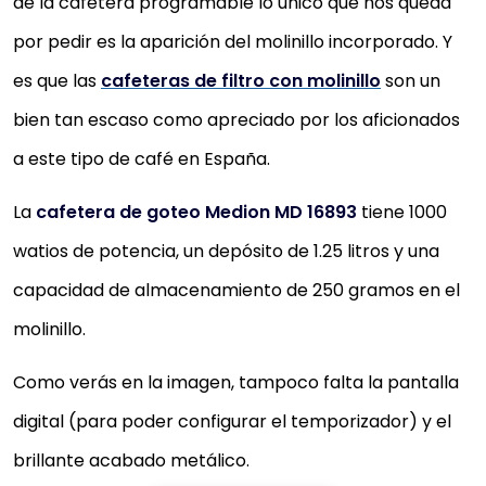
de la cafetera programable lo único que nos queda
CAFETERA MEDION 16230
por pedir es la aparición del molinillo incorporado. Y
es que las
cafeteras de filtro con molinillo
son un
Potencia max. 1000 vatios y caja de acero inoxidabl
Capacidad de aproximadamente 1.5 L (10-12 tazas)
bien tan escaso como apreciado por los aficionados
Función anti goteo y función de cocción
a este tipo de café en España.
Pies de goma para soporte antideslizante
La
cafetera de goteo Medion MD 16893
tiene 1000
Temporizador programable y indicador de nivel de
agua
watios de potencia, un depósito de 1.25 litros y una
capacidad de almacenamiento de 250 gramos en el
63,00 €
molinillo.
Comprar YA
Como verás en la imagen, tampoco falta la pantalla
digital (para poder configurar el temporizador) y el
brillante acabado metálico.