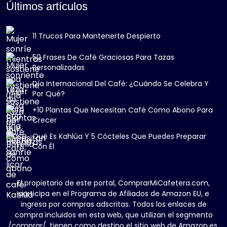
Últimos artículos
11 Trucos Para Mantenerte Despierto
50 Frases De Café Graciosas Para Tazas
Personalizadas
Día Internacional Del Café: ¿Cuándo Se Celebra Y
Por Qué?
+10 Plantas Que Necesitan Café Como Abono Para
Crecer
Qué Es Kahlúa Y 5 Cócteles Que Puedes Preparar
Con Él
El propietario de este portal, ComprarMiCafetera.com,
participa en el Programa de Afiliados de Amazon EU, e
ingresa por compras adscritas. Todos los enlaces de
compra incluidos en esta web, que utilizan el segmento
/comprar/, tienen como destino el sitio web de Amazon.es.