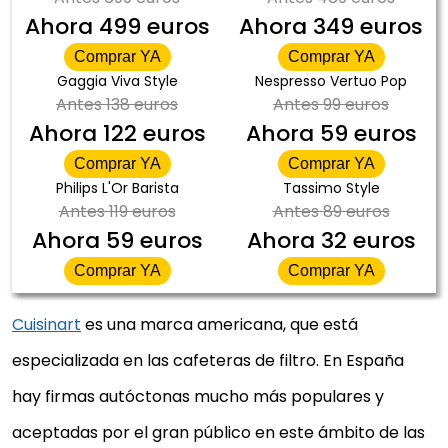
Ahora
499 euros
Ahora
349 euros
Comprar YA
Comprar YA
Gaggia Viva Style
Nespresso Vertuo Pop
Antes
138 euros
Antes
99 euros
Ahora
122 euros
Ahora
59 euros
Comprar YA
Comprar YA
Philips L'Or Barista
Tassimo Style
Antes
119 euros
Antes
89 euros
Ahora
59 euros
Ahora
32 euros
Comprar YA
Comprar YA
Cuisinart
es una marca americana, que está
especializada en las cafeteras de filtro. En España
hay firmas autóctonas mucho más populares y
aceptadas por el gran público en este ámbito de las