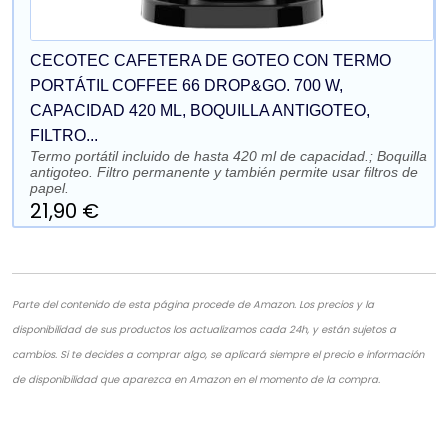
CECOTEC CAFETERA DE GOTEO CON TERMO
PORTÁTIL COFFEE 66 DROP&GO. 700 W,
CAPACIDAD 420 ML, BOQUILLA ANTIGOTEO,
FILTRO...
Termo portátil incluido de hasta 420 ml de capacidad.; Boquilla
antigoteo. Filtro permanente y también permite usar filtros de
papel.
21,90 €
Parte del contenido de esta página procede de Amazon. Los precios y la
disponibilidad de sus productos los actualizamos cada 24h, y están sujetos a
cambios. Si te decides a comprar algo, se aplicará siempre el precio e información
de disponibilidad que aparezca en Amazon en el momento de la compra.