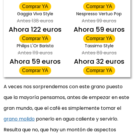
Comprar YA
Comprar YA
Gaggia Viva Style
Nespresso Vertuo Pop
Antes
138 euros
Antes
99 euros
Ahora
122 euros
Ahora
59 euros
Comprar YA
Comprar YA
Philips L'Or Barista
Tassimo Style
Antes
119 euros
Antes
89 euros
Ahora
59 euros
Ahora
32 euros
Comprar YA
Comprar YA
A veces nos sorprendemos con este grano puesto
que la mayoría pensamos, antes de empezar en este
gran mundo, que el café es simplemente tomar el
grano molido
ponerlo en agua caliente y servirlo.
Resulta que no, que hay un montón de aspectos