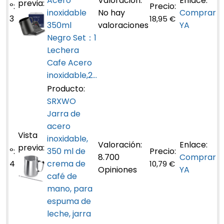
Acero
inoxidable
No hay
Comprar
3
18,95 €
350ml
valoraciones
YA
Negro Set：1
Lechera
Cafe Acero
inoxidable,2...
SRXWO
Jarra de
acero
inoxidable,
350 ml de
8.700
Comprar
4
crema de
10,79 €
Opiniones
YA
café de
mano, para
espuma de
leche, jarra