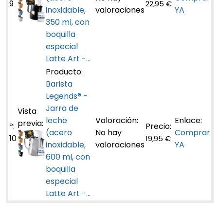
9
22,95 €
inoxidable,
valoraciones
YA
350 ml, con
boquilla
especial
Latte Art -...
Barista
Legends® -
Jarra de
leche
(acero
No hay
Comprar
10
19,95 €
inoxidable,
valoraciones
YA
600 ml, con
boquilla
especial
Latte Art -...