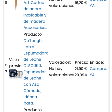
6
Art Coffee
16,20 €
valoraciones
YA
de acero
inoxidable y
de madera
Accesorios...
De'Longhi
Jarra
Espumadora
de Leche
DLSC060,
No hay
Comprar
21,90 €
7
Espumador
valoraciones
YA
20,99 €
de Leche
con Asa
Cómoda,
Idónea
para...