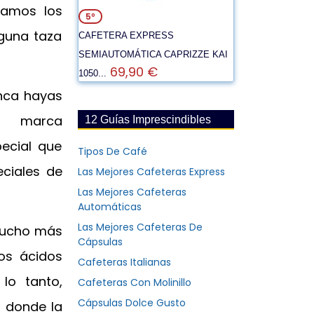
mamos los
5º
guna taza
CAFETERA EXPRESS
SEMIAUTOMÁTICA CAPRIZZE KAI
69,90 €
1050...
nca hayas
a marca
12 Guías Imprescindibles
pecial que
Tipos De Café
eciales de
Las Mejores Cafeteras Express
Las Mejores Cafeteras
Automáticas
Las Mejores Cafeteras De
mucho más
Cápsulas
os ácidos
Cafeteras Italianas
lo tanto,
Cafeteras Con Molinillo
Cápsulas Dolce Gusto
, donde la