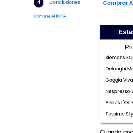
4
Conclusiones
Comprar 
Comprar AHORA
Esta
Pr
Siemens EQ
Delonghi Ma
Gaggia Viva
Nespresso 
Philips L'Or 
Tassimo Sty
Cuando ana