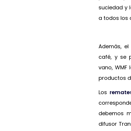
suciedad y 
a todos los 
Además, el
café, y se 
vano, WMF l
productos d
Los
remate
corresponde
debemos me
difusor Tra