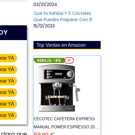
03/01/2024
Qué Es Kahlúa Y 5 Cócteles
Que Puedes Preparar Con Él
15/12/2023
HOY
Top Ventas en Amazon
rar YA
REBAJA: -8%
1º
rar YA
rar YA
rar YA
rar YA
rar YA
CECOTEC CAFETERA EXPRESS
MANUAL POWER ESPRESSO 20....
claro que
59,90 €