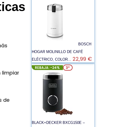
icas
BOSCH
más
HOGAR MOLINILLO DE CAFÉ
22,99 €
ELÉCTRICO, COLOR...
REBAJA: -24%
3º
 limpiar
s de
BLACK+DECKER BXCG150E –