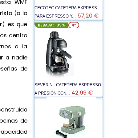
esta WMF
CECOTEC CAFETERA EXPRESS
sta (a lo
57,20 €
PARA ESPRESSO Y...
ar) es que
REBAJA: -39%
4º
cos dentro
rnos a la
ar a nadie
eseñas de
SEVERIN - CAFETERA ESPRESSO
42,99 €
A PRESIÓN CON...
construida
cocinas de
 capacidad