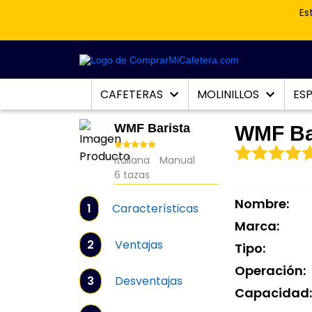
Es
CAFETERAS
MOLINILLOS
ES
WMF Barista
WMF Ba
Italiana
Manual
6 tazas
Nombre:
1
Características
Marca:
2
Ventajas
Tipo:
Operación:
3
Desventajas
Capacidad