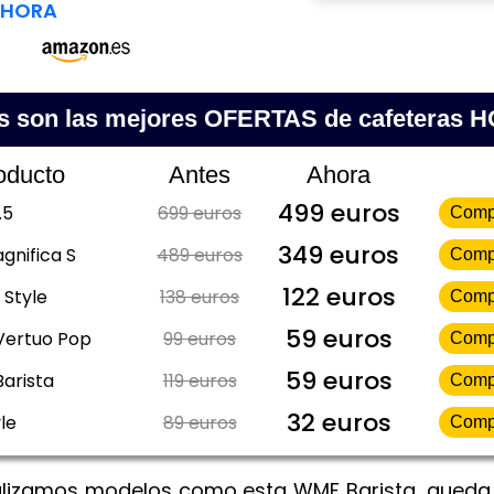
AHORA
s son las mejores OFERTAS de cafeteras 
oducto
Antes
Ahora
499 euros
.5
699 euros
Comp
349 euros
gnifica S
489 euros
Comp
122 euros
 Style
138 euros
Comp
59 euros
Vertuo Pop
99 euros
Comp
59 euros
Barista
119 euros
Comp
32 euros
le
89 euros
Comp
lizamos modelos como esta WMF Barista, queda 