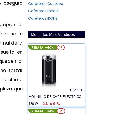
 y asegura
Cafeteras Cecotec
Cafeteras Bialetti
Cafeteras IKOHS
omprar la
ica- se te
Molinillos Más Vendidos
rmal de la
REBAJA: -40%
1º
suelta en
uede fija,
no forzar
 la última
 pieza que
BOSCH -
MOLINILLO DE CAFÉ ELÉCTRICO,
20,99 €
180 W,...
REBAJA: -34%
2º