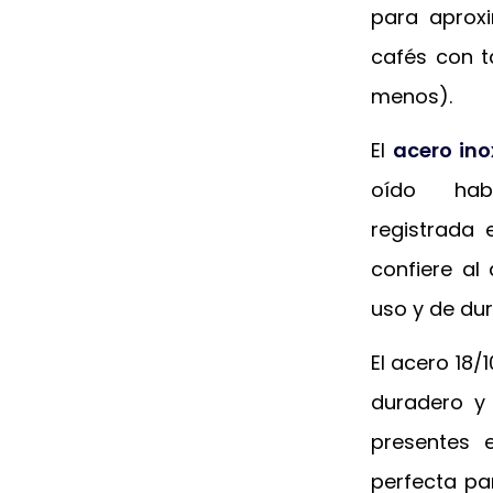
para aprox
cafés con 
menos).
El
acero in
oído ha
registrada 
confiere al
uso y de dur
El acero 18
duradero y 
presentes e
perfecta pa