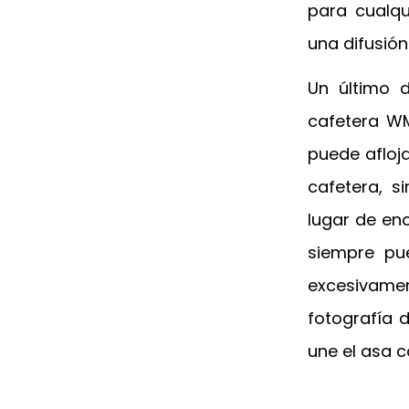
para cualqu
una difusión
Un último 
cafetera WM
puede afloja
cafetera, 
lugar de enc
siempre pu
excesivamen
fotografía 
une el asa c