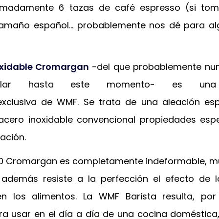
imadamente 6 tazas de café espresso (si to
tamaño español… probablemente nos dé para al
oxidable Cromargan
-del que probablemente nu
blar hasta este momento- es un
exclusiva de WMF. Se trata de una aleación es
 acero inoxidable convencional propiedades esp
ación.
/10 Cromargan es completamente indeformable, 
además resiste a la perfección el efecto de l
n los alimentos. La WMF Barista resulta, por 
ra usar en el día a día de una cocina doméstica