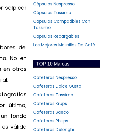
Cápsulas Nespresso
r salpicar
Cápsulas Tassimo
Cápsulas Compatibles Con
Tassimo
Cápsulas Recargables
Los Mejores Molinillos De Café
bores del
ema. No en
TOP 10 Marcas
n en otros
Cafeteras Nespresso
al.
Cafeteras Dolce Gusto
tografías
Cafeteras Tassimo
Cafeteras Krups
r último,
Cafeteras Saeco
 un fondo
Cafeteras Philips
 es válida
Cafeteras Delonghi