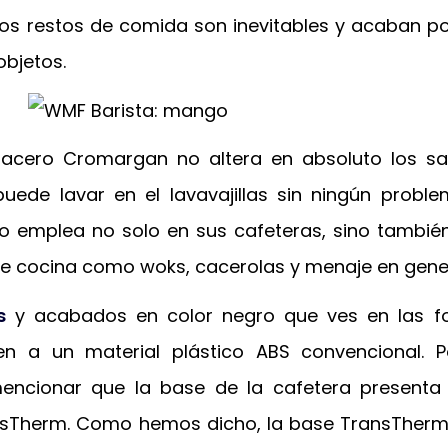
los restos de comida son inevitables y acaban po
objetos.
 acero Cromargan no altera en absoluto los sa
puede lavar en el lavavajillas sin ningún probl
o emplea no solo en sus cafeteras, sino tambié
e cocina como woks, cacerolas y menaje en gener
s
y acabados en color negro que ves en las fo
n a un material plástico ABS convencional. Po
ncionar que la base de la cafetera presenta
nsTherm. Como hemos dicho, la base TransTherm