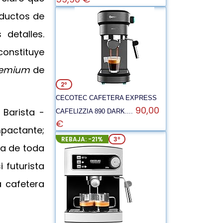
oductos de
 detalles.
 constituye
emium
de
2º
CECOTEC CAFETERA EXPRESS
90,00
 Barista -
CAFELIZZIA 890 DARK....
€
mpactante;
REBAJA: -21%
3º
ka de toda
i futurista
a cafetera