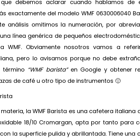
o que debemos aclarar cuando hablamos de 
más exactamente del modelo
WMF 0630006040 Bari
te análisis omitimos la numeración, por abrevi
una línea genérica de pequeños electrodomésti
a WMF. Obviamente nosotros vamos a referi
aliana, pero lo avisamos porque no debe extrañ
el término
“WMF barista”
en Google y obtener r
azas de café u otro tipo de instrumentos 🙂
materia, la WMF Barista es una cafetera italiana 
oxidable 18/10 Cromargan, apta por tanto para 
 con la superficie pulida y abrillantada. Tiene una