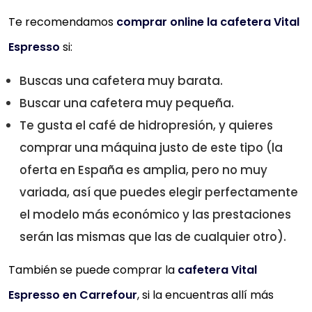
Gracias a sus cuchillas de acero inoxidable y su
Te recomendamos
comprar online la cafetera Vital
potencia de 150W obtendrá su café molido en 10-2
Espresso
si:
segundos. 【Multi-uso】Además de...
100% SEGURO. VITAL. ESPRESSO GRINDER está realiza
Buscas una cafetera muy barata.
en materiales aptos para uso alimentario. Seguro y
Buscar una cafetera muy pequeña.
saludable para todos.
Te gusta el café de hidropresión, y quieres
CERTIFICADOS DE CALIDAD. GS, LFGB y RoHS. 2 años d
comprar una máquina justo de este tipo (la
garantía
oferta en España es amplia, pero no muy
variada, así que puedes elegir perfectamente
Comprar YA
el modelo más económico y las prestaciones
serán las mismas que las de cualquier otro).
También se puede comprar la
cafetera Vital
Espresso en Carrefour
, si la encuentras allí más