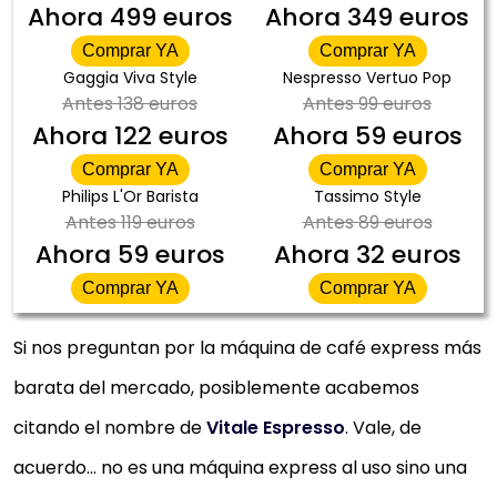
Ahora
499 euros
Ahora
349 euros
Comprar YA
Comprar YA
Gaggia Viva Style
Nespresso Vertuo Pop
Antes
138 euros
Antes
99 euros
Ahora
122 euros
Ahora
59 euros
Comprar YA
Comprar YA
Philips L'Or Barista
Tassimo Style
Antes
119 euros
Antes
89 euros
Ahora
59 euros
Ahora
32 euros
Comprar YA
Comprar YA
Si nos preguntan por la máquina de café express más
barata del mercado, posiblemente acabemos
citando el nombre de
Vitale Espresso
. Vale, de
acuerdo… no es una máquina express al uso sino una