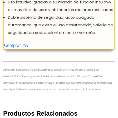
Parte del contenido de esta página procede de Amazon. Los precios y la
disponibilidad de sus productos los actualizamos cada 24h, y están sujetos a
cambios. Si te decides a comprar algo, se aplicará siempre el precio e información
de disponibilidad que aparezca en Amazon en el momento de la compra.
Productos Relacionados
CAFETERA VITALE ESPRESSO ROJA