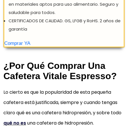
¿Por Qué Comprar Una
Cafetera Vitale Espresso?
MOLINILLO DE CAFÉ Y ESPECIAS VITAL
Lo cierto es que la popularidad de esta pequeña
ESPRESSO
cafetera está justificada, siempre y cuando tengas
UN SIMPLE TOQUE, simplemente hay que presionarlo 
claro qué es una cafetera hidropresión, y sobre todo
único pulsador para la molienda, (o soltarlo para
qué no es
una cafetera de hidropresión.
detenerla), así podrá controlar en...