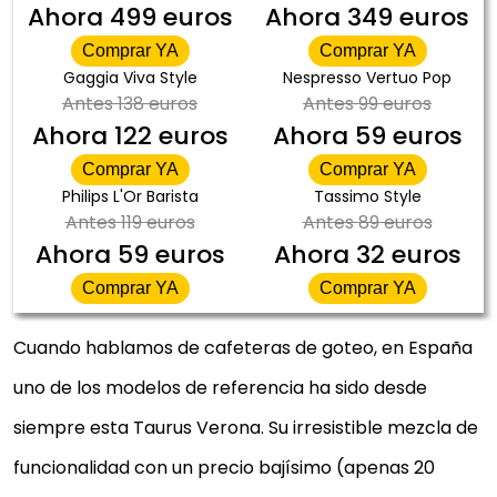
Ahora
499 euros
Ahora
349 euros
Comprar YA
Comprar YA
Gaggia Viva Style
Nespresso Vertuo Pop
Antes
138 euros
Antes
99 euros
Ahora
122 euros
Ahora
59 euros
Comprar YA
Comprar YA
Philips L'Or Barista
Tassimo Style
Antes
119 euros
Antes
89 euros
Ahora
59 euros
Ahora
32 euros
Comprar YA
Comprar YA
Cuando hablamos de cafeteras de goteo, en España
uno de los modelos de referencia ha sido desde
siempre esta Taurus Verona. Su irresistible mezcla de
funcionalidad con un precio bajísimo (apenas 20