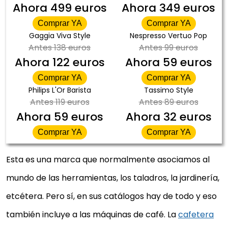
Ahora
499 euros
Ahora
349 euros
Comprar YA
Comprar YA
Gaggia Viva Style
Nespresso Vertuo Pop
Antes
138 euros
Antes
99 euros
Ahora
122 euros
Ahora
59 euros
Comprar YA
Comprar YA
Philips L'Or Barista
Tassimo Style
Antes
119 euros
Antes
89 euros
Ahora
59 euros
Ahora
32 euros
Comprar YA
Comprar YA
Esta es una marca que normalmente asociamos al
mundo de las herramientas, los taladros, la jardinería,
etcétera. Pero sí, en sus catálogos hay de todo y eso
también incluye a las máquinas de café. La
cafetera