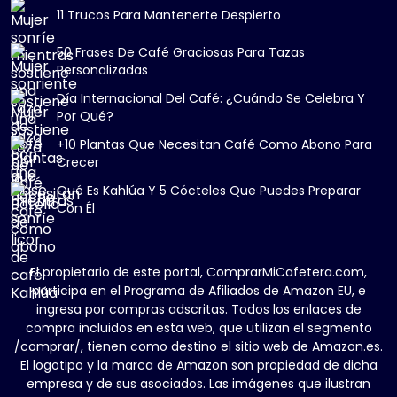
11 Trucos Para Mantenerte Despierto
50 Frases De Café Graciosas Para Tazas
Personalizadas
Día Internacional Del Café: ¿Cuándo Se Celebra Y
Por Qué?
+10 Plantas Que Necesitan Café Como Abono Para
Crecer
Qué Es Kahlúa Y 5 Cócteles Que Puedes Preparar
Con Él
El propietario de este portal, ComprarMiCafetera.com,
participa en el Programa de Afiliados de Amazon EU, e
ingresa por compras adscritas. Todos los enlaces de
compra incluidos en esta web, que utilizan el segmento
/comprar/, tienen como destino el sitio web de Amazon.es.
El logotipo y la marca de Amazon son propiedad de dicha
empresa y de sus asociados. Las imágenes que ilustran